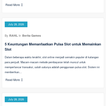
Read More
July 28, 2026
By
RAf4L
In
Berita Games
5 Keuntungan Memanfaatkan Pulsa Slot untuk Memainkan
Slot
Dalam beberapa waktu terakhir, slot online menjadi semakin populer di kalangan
para penjudi. Macam-macam metode pembayaran telah muncul untuk
memperlancar transaksi, salah satunya adalah penggunaan pulsa slot. Sistem ini
memberikan…
Read More
July 28, 2026