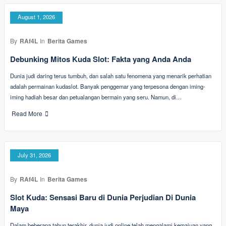
August 1, 2026
By
RAf4L
In
Berita Games
Debunking Mitos Kuda Slot: Fakta yang Anda Anda
Dunia judi daring terus tumbuh, dan salah satu fenomena yang menarik perhatian
adalah permainan kudaslot. Banyak penggemar yang terpesona dengan iming-
iming hadiah besar dan petualangan bermain yang seru. Namun, di…
Read More
July 31, 2026
By
RAf4L
In
Berita Games
Slot Kuda: Sensasi Baru di Dunia Perjudian Di Dunia
Maya
Dalam beberapa tahun terakhir, dunia judi online telah mengalami kemajuan yang