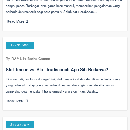
sangat pesat. Berbagai jenis game baru muncul, memberikan pengalaman yang
berbeda dan menarik bagi para pemain. Salah satu terobosan…
Read More
July 31, 2026
By
RAf4L
In
Berita Games
Slot Teman vs. Slot Tradisional: Apa Sih Bedanya?
Di alam judi, terutama di negeri ini, slot menjadi salah satu pilihan entertainment
yang terkenal. Tetapi, dengan perkembangan teknologis, metode kita bermain
game slot juga mengalami transformasi yang signifikan. Salah…
Read More
July 30, 2026