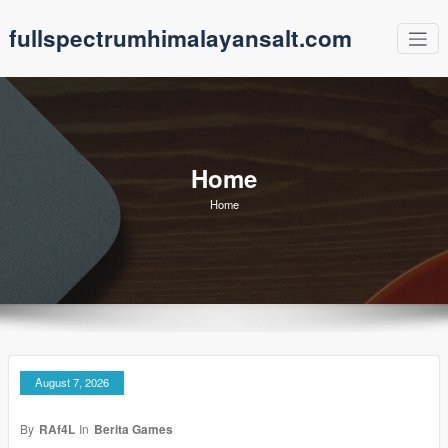
Skip
fullspectrumhimalayansalt.com
to
content
Home
Home
August 7, 2026
By
RAf4L
In
Berita Games