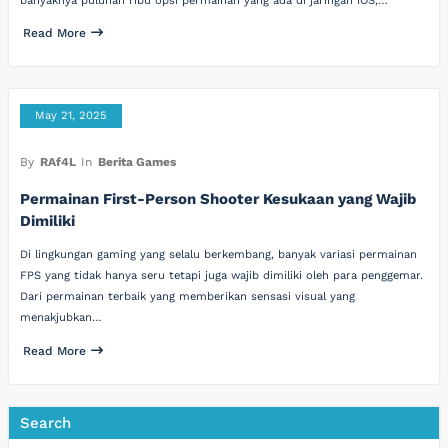
banyaknya puluhan ribu opsi permainan yang ada di jaringan iOS,…
Read More
May 21, 2025
By
RAf4L
In
Berita Games
Permainan First-Person Shooter Kesukaan yang Wajib
Dimiliki
Di lingkungan gaming yang selalu berkembang, banyak variasi permainan
FPS yang tidak hanya seru tetapi juga wajib dimiliki oleh para penggemar.
Dari permainan terbaik yang memberikan sensasi visual yang
menakjubkan…
Read More
Search