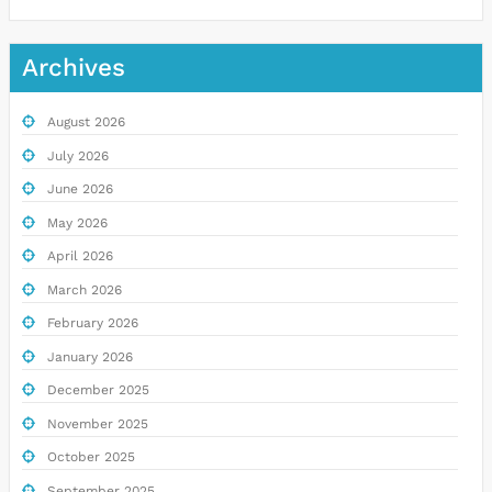
Archives
August 2026
July 2026
June 2026
May 2026
April 2026
March 2026
February 2026
January 2026
December 2025
November 2025
October 2025
September 2025