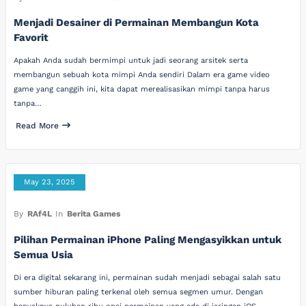
Menjadi Desainer di Permainan Membangun Kota
Favorit
Apakah Anda sudah bermimpi untuk jadi seorang arsitek serta
membangun sebuah kota mimpi Anda sendiri Dalam era game video
game yang canggih ini, kita dapat merealisasikan mimpi tanpa harus
tanpa…
Read More
May 23, 2025
By
RAf4L
In
Berita Games
Pilihan Permainan iPhone Paling Mengasyikkan untuk
Semua Usia
Di era digital sekarang ini, permainan sudah menjadi sebagai salah satu
sumber hiburan paling terkenal oleh semua segmen umur. Dengan