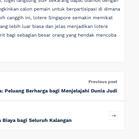
 togel langsung SGP sekarang dapat diambil dengan
gkinkan calon pemain untuk berpartisipasi di dimana
bih canggih ini, lotere Singapore semakin memikat
ng lebih luar biasa dan jelas menjadikan lotere
vorit bagi sebagian besar orang yang hendak mencoba
Previous post
a: Peluang Berharga bagi Menjelajahi Dunia Judi
 Biaya bagi Seluruh Kalangan