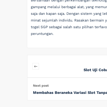
Bersamaan dengan perkembangan teknologi,
gampang melalui berbagai alat, yang memun
saja dan kapan saja. Dengan sistem yang le
minat sejumlah individu. Rasakan bermain ya
togel SGP sebagai salah satu pilihan terfa
peruntungan.
Slot Uji Cob
Next post
Membahas Beraneka Variasi Slot Tanpa