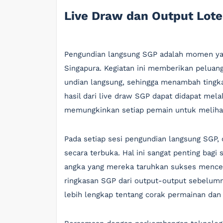
Live Draw dan Output Lote
Pengundian langsung SGP adalah momen yang
Singapura. Kegiatan ini memberikan peluang
undian langsung, sehingga menambah tingka
hasil dari live draw SGP dapat didapat mela
memungkinkan setiap pemain untuk melihat
Pada setiap sesi pengundian langsung SGP, 
secara terbuka. Hal ini sangat penting bag
angka yang mereka taruhkan sukses menceta
ringkasan SGP dari output-output sebelumn
lebih lengkap tentang corak permainan dan