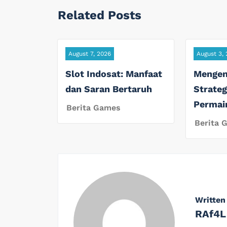
Related Posts
August 7, 2026
August 3,
Slot Indosat: Manfaat
Mengen
dan Saran Bertaruh
Strateg
Permai
Berita Games
Berita 
Written
RAf4L