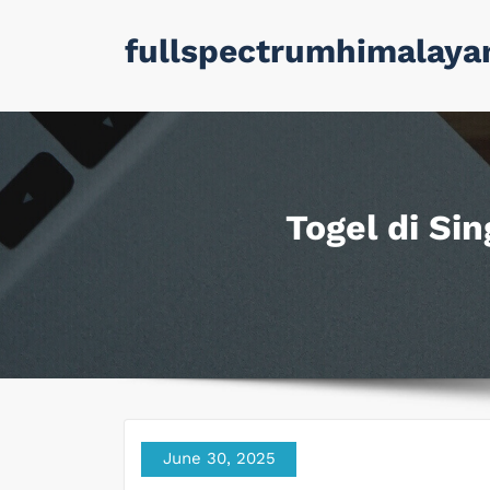
Skip
fullspectrumhimalaya
to
content
Togel di Si
June 30, 2025