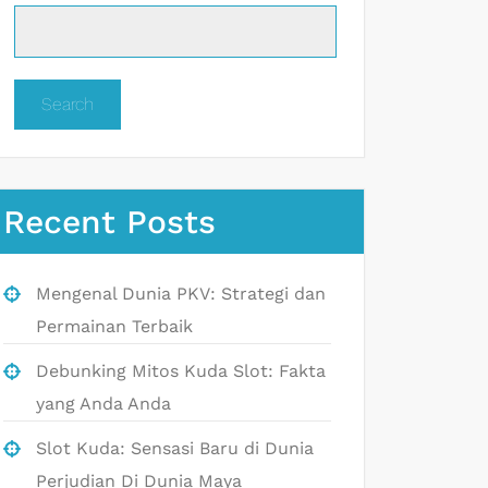
Search
Recent Posts
Mengenal Dunia PKV: Strategi dan
Permainan Terbaik
Debunking Mitos Kuda Slot: Fakta
yang Anda Anda
Slot Kuda: Sensasi Baru di Dunia
Perjudian Di Dunia Maya