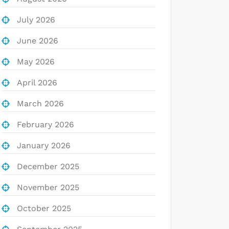
July 2026
June 2026
May 2026
April 2026
March 2026
February 2026
January 2026
December 2025
November 2025
October 2025