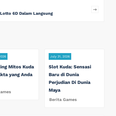
 Lotto 6D Dalam Langsung
2026
July 31, 2026
ing Mitos Kuda
Slot Kuda: Sensasi
akta yang Anda
Baru di Dunia
Perjudian Di Dunia
Maya
Games
Berita Games