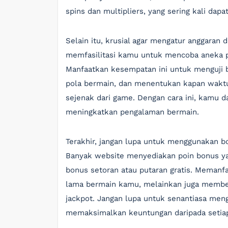
spins dan multipliers, yang sering kali da
Selain itu, krusial agar mengatur anggaran 
memfasilitasi kamu untuk mencoba aneka per
Manfaatkan kesempatan ini untuk menguji b
pola bermain, dan menentukan kapan waktu 
sejenak dari game. Dengan cara ini, kamu 
meningkatkan pengalaman bermain.
Terakhir, jangan lupa untuk menggunakan b
Banyak website menyediakan poin bonus yan
bonus setoran atau putaran gratis. Memanf
lama bermain kamu, melainkan juga membe
jackpot. Jangan lupa untuk senantiasa meng
memaksimalkan keuntungan daripada setiap