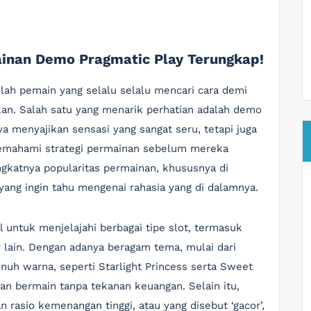
inan Demo Pragmatic Play Terungkap!
lah pemain yang selalu selalu mencari cara demi
an. Salah satu yang menarik perhatian adalah demo
nya menyajikan sensasi yang sangat seru, tetapi juga
emahami strategi permainan sebelum mereka
katnya popularitas permainan, khususnya di
yang ingin tahu mengenai rahasia yang di dalamnya.
ntuk menjelajahi berbagai tipe slot, termasuk
lain. Dengan adanya beragam tema, mulai dari
nuh warna, seperti Starlight Princess serta Sweet
n bermain tanpa tekanan keuangan. Selain itu,
n rasio kemenangan tinggi, atau yang disebut ‘gacor’,