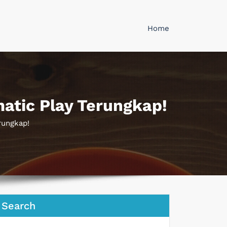
Home
atic Play Terungkap!
rungkap!
Search