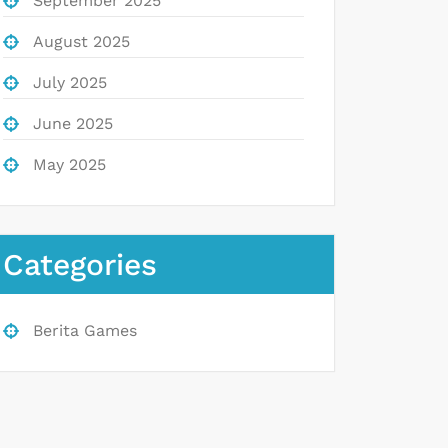
September 2025
August 2025
July 2025
June 2025
May 2025
Categories
Berita Games