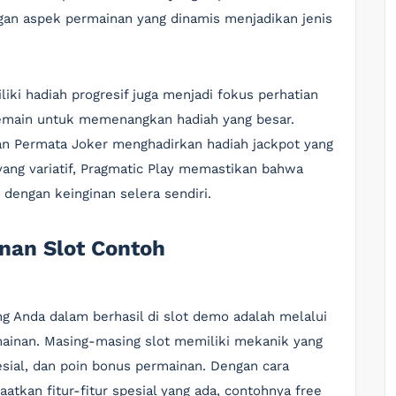
an aspek permainan yang dinamis menjadikan jenis
liki hadiah progresif juga menjadi fokus perhatian
emain untuk memenangkan hadiah yang besar.
an Permata Joker menghadirkan hadiah jackpot yang
yang variatif, Pragmatic Play memastikan bahwa
dengan keinginan selera sendiri.
inan Slot Contoh
g Anda dalam berhasil di slot demo adalah melalui
mainan. Masing-masing slot memiliki mekanik yang
esial, dan poin bonus permainan. Dengan cara
tkan fitur-fitur spesial yang ada, contohnya free