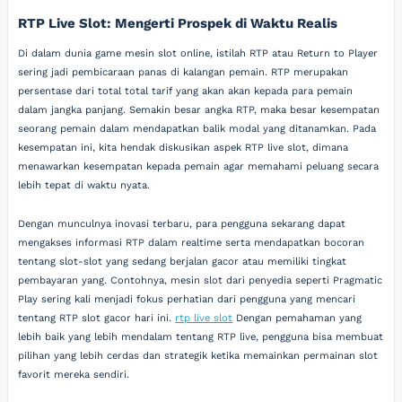
RTP Live Slot: Mengerti Prospek di Waktu Realis
Di dalam dunia game mesin slot online, istilah RTP atau Return to Player
sering jadi pembicaraan panas di kalangan pemain. RTP merupakan
persentase dari total total tarif yang akan akan kepada para pemain
dalam jangka panjang. Semakin besar angka RTP, maka besar kesempatan
seorang pemain dalam mendapatkan balik modal yang ditanamkan. Pada
kesempatan ini, kita hendak diskusikan aspek RTP live slot, dimana
menawarkan kesempatan kepada pemain agar memahami peluang secara
lebih tepat di waktu nyata.
Dengan munculnya inovasi terbaru, para pengguna sekarang dapat
mengakses informasi RTP dalam realtime serta mendapatkan bocoran
tentang slot-slot yang sedang berjalan gacor atau memiliki tingkat
pembayaran yang. Contohnya, mesin slot dari penyedia seperti Pragmatic
Play sering kali menjadi fokus perhatian dari pengguna yang mencari
tentang RTP slot gacor hari ini.
rtp live slot
Dengan pemahaman yang
lebih baik yang lebih mendalam tentang RTP live, pengguna bisa membuat
pilihan yang lebih cerdas dan strategik ketika memainkan permainan slot
favorit mereka sendiri.