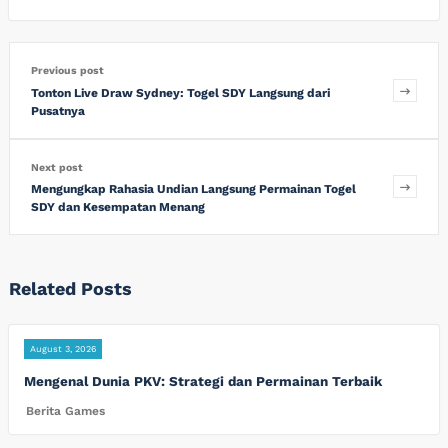
Previous post
Tonton Live Draw Sydney: Togel SDY Langsung dari
Pusatnya
Next post
Mengungkap Rahasia Undian Langsung Permainan Togel
SDY dan Kesempatan Menang
Related Posts
August 3, 2026
Mengenal Dunia PKV: Strategi dan Permainan Terbaik
Berita Games