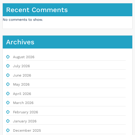
Recent Comments
No comments to show.
Archives
August 2026
July 2026
June 2026
May 2026
April 2026
March 2026
February 2026
January 2026
December 2025