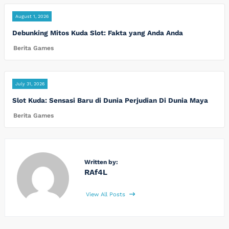
August 1, 2026
Debunking Mitos Kuda Slot: Fakta yang Anda Anda
Berita Games
July 31, 2026
Slot Kuda: Sensasi Baru di Dunia Perjudian Di Dunia Maya
Berita Games
Written by:
RAf4L
View All Posts