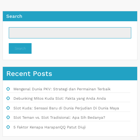
Search
Search
Recent Posts
Mengenal Dunia PKV: Strategi dan Permainan Terbaik
Debunking Mitos Kuda Slot: Fakta yang Anda Anda
Slot Kuda: Sensasi Baru di Dunia Perjudian Di Dunia Maya
Slot Teman vs. Slot Tradisional: Apa Sih Bedanya?
5 Faktor Kenapa HarapanQQ Patut Diuji