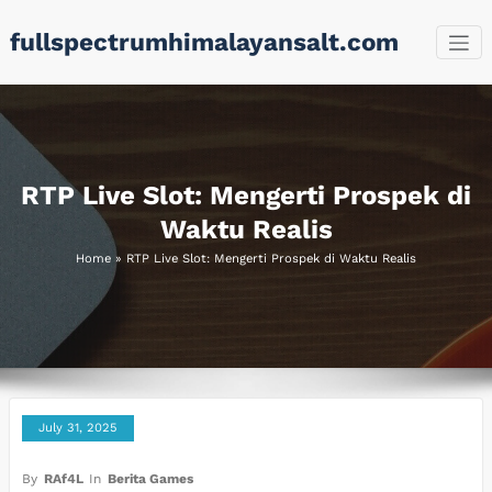
Skip
fullspectrumhimalayansalt.com
to
content
RTP Live Slot: Mengerti Prospek di
Waktu Realis
Home
»
RTP Live Slot: Mengerti Prospek di Waktu Realis
July 31, 2025
By
RAf4L
In
Berita Games