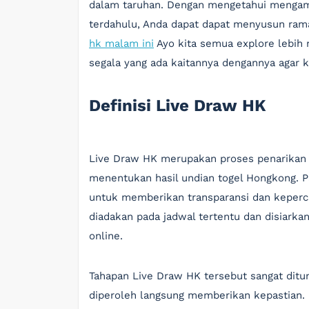
dalam taruhan. Dengan mengetahui mengamati
terdahulu, Anda dapat dapat menyusun rama
hk malam ini
Ayo kita semua explore lebih
segala yang ada kaitannya dengannya agar ka
Definisi Live Draw HK
Live Draw HK merupakan proses penarikan 
menentukan hasil undian togel Hongkong. Pad
untuk memberikan transparansi dan keperc
diadakan pada jadwal tertentu dan disiarkan
online.
Tahapan Live Draw HK tersebut sangat ditu
diperoleh langsung memberikan kepastian. 