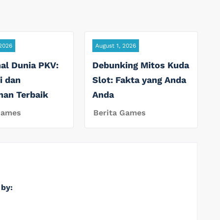
 2026
August 1, 2026
al Dunia PKV:
Debunking Mitos Kuda
i dan
Slot: Fakta yang Anda
nan Terbaik
Anda
Games
Berita Games
 by: