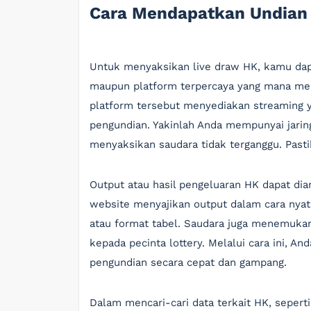
Cara Mendapatkan Undian 
Untuk menyaksikan live draw HK, kamu da
maupun platform terpercaya yang mana men
platform tersebut menyediakan streaming y
pengundian. Yakinlah Anda mempunyai jarin
menyaksikan saudara tidak terganggu. Pasti
Output atau hasil pengeluaran HK dapat dia
website menyajikan output dalam cara nyata
atau format tabel. Saudara juga menemukan 
kepada pecinta lottery. Melalui cara ini, A
pengundian secara cepat dan gampang.
Dalam mencari-cari data terkait HK, seperti