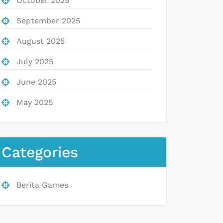
October 2025
September 2025
August 2025
July 2025
June 2025
May 2025
Categories
Berita Games