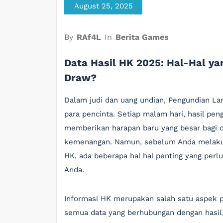
August 25, 2025
By
RAf4L
In
Berita Games
Data Hasil HK 2025: Hal-Hal ya
Draw?
Dalam judi dan uang undian, Pengundian L
para pencinta. Setiap malam hari, hasil pe
memberikan harapan baru yang besar bagi o
kemenangan. Namun, sebelum Anda melaku
HK, ada beberapa hal hal penting yang per
Anda.
Informasi HK merupakan salah satu aspek pe
semua data yang berhubungan dengan hasil,