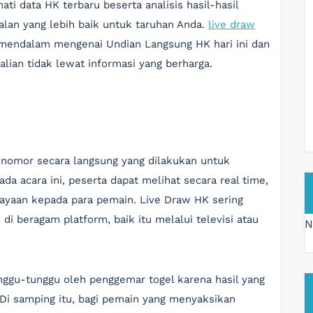
 data HK terbaru beserta analisis hasil-hasil
lan yang lebih baik untuk taruhan Anda.
live draw
 mendalam mengenai Undian Langsung HK hari ini dan
lian tidak lewat informasi yang berharga.
nomor secara langsung yang dilakukan untuk
a acara ini, peserta dapat melihat secara real time,
ayaan kepada para pemain. Live Draw HK sering
 di beragam platform, baik itu melalui televisi atau
N
nggu-tunggu oleh penggemar togel karena hasil yang
Di samping itu, bagi pemain yang menyaksikan