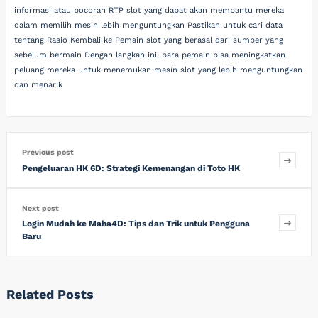
informasi atau bocoran RTP slot yang dapat akan membantu mereka
dalam memilih mesin lebih menguntungkan Pastikan untuk cari data
tentang Rasio Kembali ke Pemain slot yang berasal dari sumber yang
sebelum bermain Dengan langkah ini, para pemain bisa meningkatkan
peluang mereka untuk menemukan mesin slot yang lebih menguntungkan
dan menarik
Previous post
Pengeluaran HK 6D: Strategi Kemenangan di Toto HK
Next post
Login Mudah ke Maha4D: Tips dan Trik untuk Pengguna
Baru
Related Posts