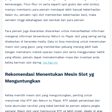
kemenangan. Fitur-fitur ini serta seperti spin gratis dan wild simbol,
mampu membantu para pemain mendapat lebih banyak keberhasilan.
Selain itu, semakin rajin slot memberikan keberhasilan kecil, maka
semakin tinggi kebahagiaan dan kembali dari para pemain.
Para pemain juga disarankan disarankan untuk memanfaatkan informasi
mengenai informasi tersembunyi Return to Player slot yang sering sering
disebarkan di beraneka media. Data ini bisa menolong untuk menemukan
mesin slot yang gacor yang memberikan peluang menang lebih baik.
Dengan memahami metsik operasi mesin slot serta menggunakan taktik
yang efisien, pemain dapat memaksimalkan masa dan investasi anda
ketika bermain slot daring.
rtp hari ini
Rekomendasi Menentukan Mesin Slot yg
Menguntungkan
Ketika memilih mesin slot yang menguntungkan, penting untuk
menyimak nilai RTP dan Return to Player. RTP adalah persentase dari
total akumulasi taruhan yang bakal kembali ke pemain selama jangka
panjang. Mesin slot yang mempunyai RTP yg lebih tinggi, ideally di atas