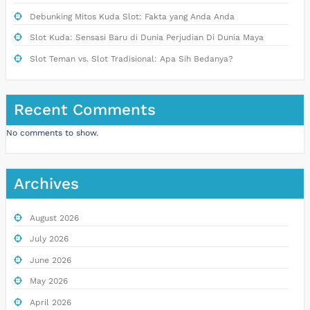
Debunking Mitos Kuda Slot: Fakta yang Anda Anda
Slot Kuda: Sensasi Baru di Dunia Perjudian Di Dunia Maya
Slot Teman vs. Slot Tradisional: Apa Sih Bedanya?
Recent Comments
No comments to show.
Archives
August 2026
July 2026
June 2026
May 2026
April 2026