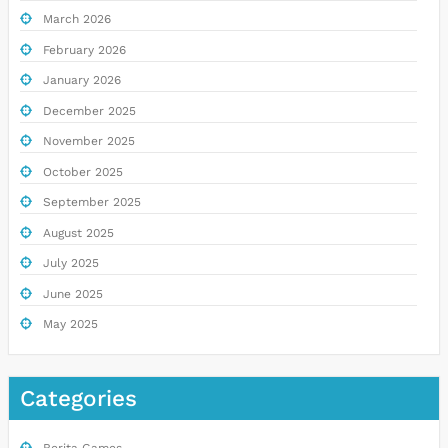
March 2026
February 2026
January 2026
December 2025
November 2025
October 2025
September 2025
August 2025
July 2025
June 2025
May 2025
Categories
Berita Games