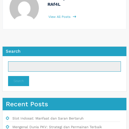
RAf4L
View All Posts
Search
Search
Recent Posts
Slot Indosat: Manfaat dan Saran Bertaruh
Mengenal Dunia PKV: Strategi dan Permainan Terbaik