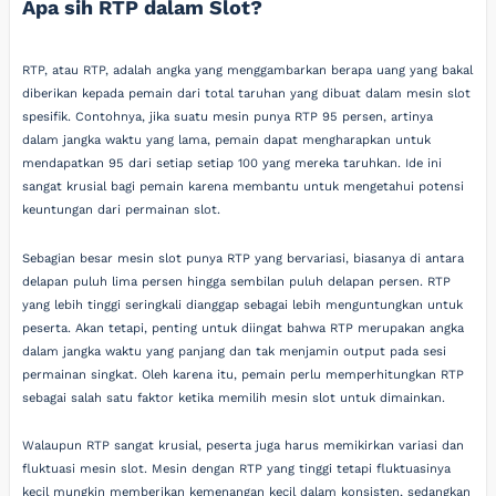
Apa sih RTP dalam Slot?
RTP, atau RTP, adalah angka yang menggambarkan berapa uang yang bakal
diberikan kepada pemain dari total taruhan yang dibuat dalam mesin slot
spesifik. Contohnya, jika suatu mesin punya RTP 95 persen, artinya
dalam jangka waktu yang lama, pemain dapat mengharapkan untuk
mendapatkan 95 dari setiap setiap 100 yang mereka taruhkan. Ide ini
sangat krusial bagi pemain karena membantu untuk mengetahui potensi
keuntungan dari permainan slot.
Sebagian besar mesin slot punya RTP yang bervariasi, biasanya di antara
delapan puluh lima persen hingga sembilan puluh delapan persen. RTP
yang lebih tinggi seringkali dianggap sebagai lebih menguntungkan untuk
peserta. Akan tetapi, penting untuk diingat bahwa RTP merupakan angka
dalam jangka waktu yang panjang dan tak menjamin output pada sesi
permainan singkat. Oleh karena itu, pemain perlu memperhitungkan RTP
sebagai salah satu faktor ketika memilih mesin slot untuk dimainkan.
Walaupun RTP sangat krusial, peserta juga harus memikirkan variasi dan
fluktuasi mesin slot. Mesin dengan RTP yang tinggi tetapi fluktuasinya
kecil mungkin memberikan kemenangan kecil dalam konsisten, sedangkan