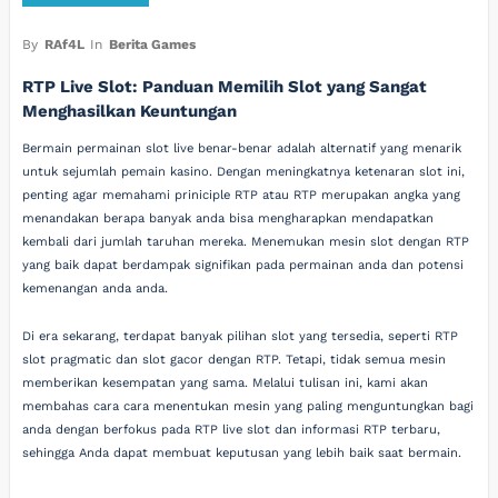
By
RAf4L
In
Berita Games
RTP Live Slot: Panduan Memilih Slot yang Sangat
Menghasilkan Keuntungan
Bermain permainan slot live benar-benar adalah alternatif yang menarik
untuk sejumlah pemain kasino. Dengan meningkatnya ketenaran slot ini,
penting agar memahami priniciple RTP atau RTP merupakan angka yang
menandakan berapa banyak anda bisa mengharapkan mendapatkan
kembali dari jumlah taruhan mereka. Menemukan mesin slot dengan RTP
yang baik dapat berdampak signifikan pada permainan anda dan potensi
kemenangan anda anda.
Di era sekarang, terdapat banyak pilihan slot yang tersedia, seperti RTP
slot pragmatic dan slot gacor dengan RTP. Tetapi, tidak semua mesin
memberikan kesempatan yang sama. Melalui tulisan ini, kami akan
membahas cara cara menentukan mesin yang paling menguntungkan bagi
anda dengan berfokus pada RTP live slot dan informasi RTP terbaru,
sehingga Anda dapat membuat keputusan yang lebih baik saat bermain.