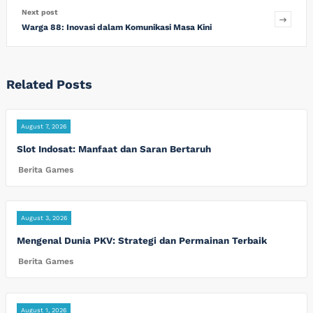
Next post
Warga 88: Inovasi dalam Komunikasi Masa Kini
Related Posts
August 7, 2026
Slot Indosat: Manfaat dan Saran Bertaruh
Berita Games
August 3, 2026
Mengenal Dunia PKV: Strategi dan Permainan Terbaik
Berita Games
August 1, 2026