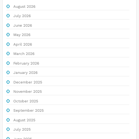
August 2026
July 2026
June 2026
May 2026
April 2026
March 2026
February 2026
January 2026
December 2025
November 2025
October 2025
September 2025
August 2025
July 2025
June 2025