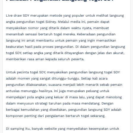
Live draw SDY merupakan metode yang populer untuk melihat langsung
angka pengundian togel Sidney. Melalui media ini, pemain dapat
menyaksikan nomor yang ditarik dalam waktu nyata, membuat
menambah sensasi bertaruh togel mereka. Keberadaan pengundian
langsung ini amat membantu untuk pemain yang ingin memastikan
keakuratan hasil pada proses pengundian. Di dalam pengundian langsung
togel SDY, setiap angka yang ditarik ditayangkan dengan jelas dan akurat,
memberikan rasa aman kepada seluruh peserta.
Untuk pecinta togel SDY, menyaksikan pengundian langsung togel SDY
adalah momen yang sangat ditunggu-tunggu. Setiap kali acara
pengundian dilaksanakan, suasana menjadi lebih menarik sebab pemain
antusias menunggu hasilnya. Ini juga merupakan peluang untuk
mempelajari pola angka yang keluar di masa lalu, yang dapat menolong
dalam menyusun strategi taruhan pada masa mendatang. Dengan
berbagai kemudahan yang disediakan, pengundian langsung SDY adalah
komponen penting dari pengalaman bertaruh togel sekarang.
Di samping itu, banyak website yang menyediakan kesempatan untuk