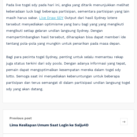
Pada live togel sdy pada hari ini, angka yang ditarik menunjukkan melihat
keberadaan luck bagi beberapa partisipan, sementara partisipan yang lain
masih harus sabar.
Live Draw SDY
Output dari hasil Sydney lotere
tersebut menyediakan optimisme yang baru bagi yang yang mengikuti
mengikuti setiap gelaran undian langsung Sydney. Dengan
mempertimbangkan hasil tersebut, diharapkan bisa dapat memberi ide
tentang pola-pola yang mungkin untuk penarikan pada masa depan.
Bagi para pecinta togel Sydney, penting untuk selalu memantau rekap
juga status terkini dari sdy pools. Dengan adanya informasi yang tepat,
pemain dapat mengoptimalkan kesempatan mereka dalam togel sdy
lotto. Semoga saat ini menyediakan keberuntungan untuk beberapa
partisipan dan terus semangat di dalam partisipasi undian langsung togel
sdy yang akan datang.
Previous post
Lima Kesilapan Umum Saat Login ke Salju4D