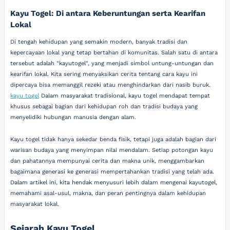
Kayu Togel: Di antara Keberuntungan serta Kearifan
Lokal
Di tengah kehidupan yang semakin modern, banyak tradisi dan
kepercayaan lokal yang tetap bertahan di komunitas. Salah satu di antara
tersebut adalah "kayutogel", yang menjadi simbol untung-untungan dan
kearifan lokal. Kita sering menyaksikan cerita tentang cara kayu ini
dipercaya bisa memanggil rezeki atau menghindarkan dari nasib buruk.
kayu togel
Dalam masyarakat tradisional, kayu togel mendapat tempat
khusus sebagai bagian dari kehidupan roh dan tradisi budaya yang
menyelidiki hubungan manusia dengan alam.
Kayu togel tidak hanya sekedar benda fisik, tetapi juga adalah bagian dari
warisan budaya yang menyimpan nilai mendalam. Setiap potongan kayu
dan pahatannya mempunyai cerita dan makna unik, menggambarkan
bagaimana generasi ke generasi mempertahankan tradisi yang telah ada.
Dalam artikel ini, kita hendak menyusuri lebih dalam mengenai kayutogel,
memahami asal-usul, makna, dan peran pentingnya dalam kehidupan
masyarakat lokal.
Sejarah Kayu Togel