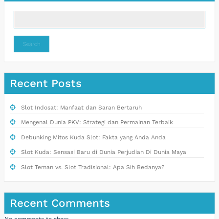
Search
Recent Posts
Slot Indosat: Manfaat dan Saran Bertaruh
Mengenal Dunia PKV: Strategi dan Permainan Terbaik
Debunking Mitos Kuda Slot: Fakta yang Anda Anda
Slot Kuda: Sensasi Baru di Dunia Perjudian Di Dunia Maya
Slot Teman vs. Slot Tradisional: Apa Sih Bedanya?
Recent Comments