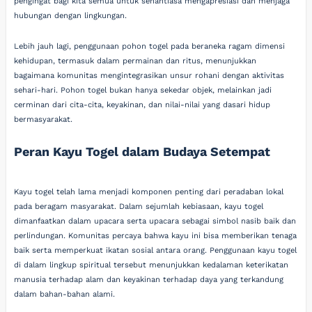
pengingat bagi kita semua untuk senantiasa mengapresiasi dan menjaga
hubungan dengan lingkungan.
Lebih jauh lagi, penggunaan pohon togel pada beraneka ragam dimensi
kehidupan, termasuk dalam permainan dan ritus, menunjukkan
bagaimana komunitas mengintegrasikan unsur rohani dengan aktivitas
sehari-hari. Pohon togel bukan hanya sekedar objek, melainkan jadi
cerminan dari cita-cita, keyakinan, dan nilai-nilai yang dasari hidup
bermasyarakat.
Peran Kayu Togel dalam Budaya Setempat
Kayu togel telah lama menjadi komponen penting dari peradaban lokal
pada beragam masyarakat. Dalam sejumlah kebiasaan, kayu togel
dimanfaatkan dalam upacara serta upacara sebagai simbol nasib baik dan
perlindungan. Komunitas percaya bahwa kayu ini bisa memberikan tenaga
baik serta memperkuat ikatan sosial antara orang. Penggunaan kayu togel
di dalam lingkup spiritual tersebut menunjukkan kedalaman keterikatan
manusia terhadap alam dan keyakinan terhadap daya yang terkandung
dalam bahan-bahan alami.