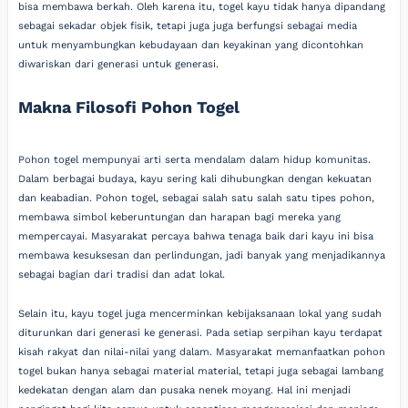
bisa membawa berkah. Oleh karena itu, togel kayu tidak hanya dipandang
sebagai sekadar objek fisik, tetapi juga juga berfungsi sebagai media
untuk menyambungkan kebudayaan dan keyakinan yang dicontohkan
diwariskan dari generasi untuk generasi.
Makna Filosofi Pohon Togel
Pohon togel mempunyai arti serta mendalam dalam hidup komunitas.
Dalam berbagai budaya, kayu sering kali dihubungkan dengan kekuatan
dan keabadian. Pohon togel, sebagai salah satu salah satu tipes pohon,
membawa simbol keberuntungan dan harapan bagi mereka yang
mempercayai. Masyarakat percaya bahwa tenaga baik dari kayu ini bisa
membawa kesuksesan dan perlindungan, jadi banyak yang menjadikannya
sebagai bagian dari tradisi dan adat lokal.
Selain itu, kayu togel juga mencerminkan kebijaksanaan lokal yang sudah
diturunkan dari generasi ke generasi. Pada setiap serpihan kayu terdapat
kisah rakyat dan nilai-nilai yang dalam. Masyarakat memanfaatkan pohon
togel bukan hanya sebagai material material, tetapi juga sebagai lambang
kedekatan dengan alam dan pusaka nenek moyang. Hal ini menjadi