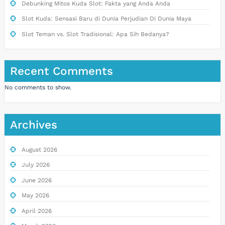
Debunking Mitos Kuda Slot: Fakta yang Anda Anda
Slot Kuda: Sensasi Baru di Dunia Perjudian Di Dunia Maya
Slot Teman vs. Slot Tradisional: Apa Sih Bedanya?
Recent Comments
No comments to show.
Archives
August 2026
July 2026
June 2026
May 2026
April 2026