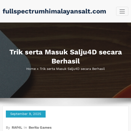
Skip
fullspectrumhimalayansalt.com
to
content
Trik serta Masuk Salju4D secara
Berhasil
Home
»
Trik serta Masuk Salju4D secara Berhasil
September 9, 2025
By
RAf4L
In
Berita Games