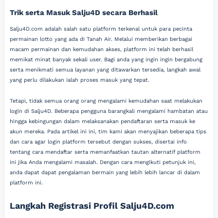
Trik serta Masuk Salju4D secara Berhasil
Salju4D.com adalah salah satu platform terkenal untuk para pecinta
permainan lotto yang ada di Tanah Air. Melalui memberikan berbagai
macam permainan dan kemudahan akses, platform ini telah berhasil
memikat minat banyak sekali user. Bagi anda yang ingin ingin bergabung
serta menikmati semua layanan yang ditawarkan tersedia, langkah awal
yang perlu dilakukan ialah proses masuk yang tepat.
Tetapi, tidak semua orang orang mengalami kemudahan saat melakukan
login di Salju4D. Beberapa pengguna barangkali mengalami hambatan atau
hingga kebingungan dalam melaksanakan pendaftaran serta masuk ke
akun mereka. Pada artikel ini ini, tim kami akan menyajikan beberapa tips
dan cara agar login platform tersebut dengan sukses, disertai info
tentang cara mendaftar serta memanfaatkan tautan alternatif platform
ini jika Anda mengalami masalah. Dengan cara mengikuti petunjuk ini,
anda dapat dapat pengalaman bermain yang lebih lebih lancar di dalam
platform ini.
Langkah Registrasi Profil Salju4D.com