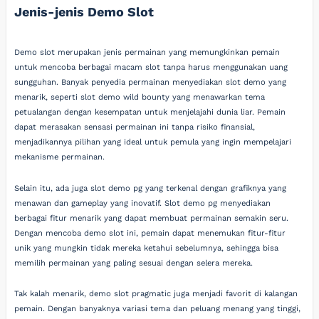
Jenis-jenis Demo Slot
Demo slot merupakan jenis permainan yang memungkinkan pemain
untuk mencoba berbagai macam slot tanpa harus menggunakan uang
sungguhan. Banyak penyedia permainan menyediakan slot demo yang
menarik, seperti slot demo wild bounty yang menawarkan tema
petualangan dengan kesempatan untuk menjelajahi dunia liar. Pemain
dapat merasakan sensasi permainan ini tanpa risiko finansial,
menjadikannya pilihan yang ideal untuk pemula yang ingin mempelajari
mekanisme permainan.
Selain itu, ada juga slot demo pg yang terkenal dengan grafiknya yang
menawan dan gameplay yang inovatif. Slot demo pg menyediakan
berbagai fitur menarik yang dapat membuat permainan semakin seru.
Dengan mencoba demo slot ini, pemain dapat menemukan fitur-fitur
unik yang mungkin tidak mereka ketahui sebelumnya, sehingga bisa
memilih permainan yang paling sesuai dengan selera mereka.
Tak kalah menarik, demo slot pragmatic juga menjadi favorit di kalangan
pemain. Dengan banyaknya variasi tema dan peluang menang yang tinggi,