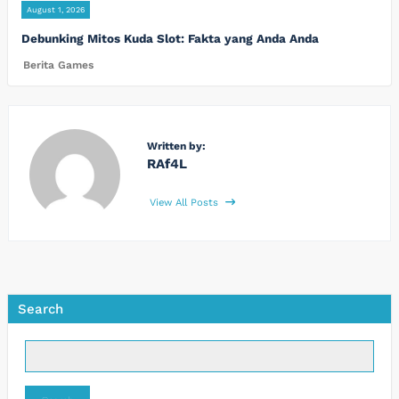
August 1, 2026
Debunking Mitos Kuda Slot: Fakta yang Anda Anda
Berita Games
Written by:
RAf4L
View All Posts
Search