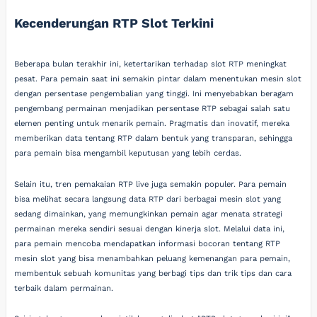
Kecenderungan RTP Slot Terkini
Beberapa bulan terakhir ini, ketertarikan terhadap slot RTP meningkat
pesat. Para pemain saat ini semakin pintar dalam menentukan mesin slot
dengan persentase pengembalian yang tinggi. Ini menyebabkan beragam
pengembang permainan menjadikan persentase RTP sebagai salah satu
elemen penting untuk menarik pemain. Pragmatis dan inovatif, mereka
memberikan data tentang RTP dalam bentuk yang transparan, sehingga
para pemain bisa mengambil keputusan yang lebih cerdas.
Selain itu, tren pemakaian RTP live juga semakin populer. Para pemain
bisa melihat secara langsung data RTP dari berbagai mesin slot yang
sedang dimainkan, yang memungkinkan pemain agar menata strategi
permainan mereka sendiri sesuai dengan kinerja slot. Melalui data ini,
para pemain mencoba mendapatkan informasi bocoran tentang RTP
mesin slot yang bisa menambahkan peluang kemenangan para pemain,
membentuk sebuah komunitas yang berbagi tips dan trik tips dan cara
terbaik dalam permainan.