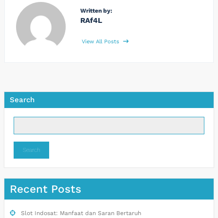
Written by:
RAf4L
View All Posts
Search
Search
Recent Posts
Slot Indosat: Manfaat dan Saran Bertaruh