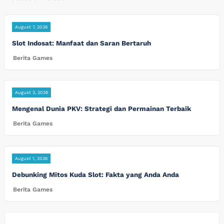
August 7, 2026
Slot Indosat: Manfaat dan Saran Bertaruh
Berita Games
August 3, 2026
Mengenal Dunia PKV: Strategi dan Permainan Terbaik
Berita Games
August 1, 2026
Debunking Mitos Kuda Slot: Fakta yang Anda Anda
Berita Games