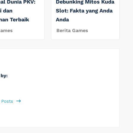
al Dunia PKV:
Debunking Mitos Kuda
i dan
Slot: Fakta yang Anda
nan Terbaik
Anda
Games
Berita Games
 by:
l Posts