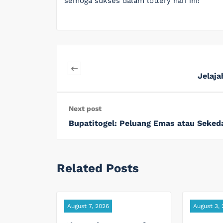
semoga sukses dalam lottery hari ini!
Jelaja
Next post
Bupatitogel: Peluang Emas atau Seked
Related Posts
August 7, 2026
August 3,