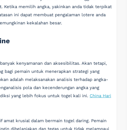
. Ketika memilih angka, yakinkan anda tidak terpikat
atasan ini dapat membuat pengalaman lotere anda
emungkinan kekalahan besar.
ine
banyak kenyamanan dan aksesibilitas. Akan tetapi,
ng bagi pemain untuk menerapkan strategi yang
rapkan adalah melaksanakan analisis terhadap angka-
ganalisis pola dan kecenderungan angka yang
ksi yang lebih fokus untuk togel kali ini.
China Hari
f amat krusial dalam bermain togel daring. Pemain
ngin dibelanjakan dan tegas untuk tidak melampaui