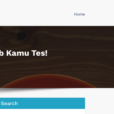
Home
ib Kamu Tes!
Search