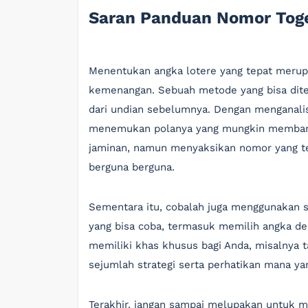
Saran Panduan Nomor Tog
Menentukan angka lotere yang tepat meru
kemenangan. Sebuah metode yang bisa dite
dari undian sebelumnya. Dengan menganalis
menemukan polanya yang mungkin membantu
jaminan, namun menyaksikan nomor yang t
berguna berguna.
Sementara itu, cobalah juga menggunakan s
yang bisa coba, termasuk memilih angka 
memiliki khas khusus bagi Anda, misalnya t
sejumlah strategi serta perhatikan mana y
Terakhir, jangan sampai melupakan untuk m