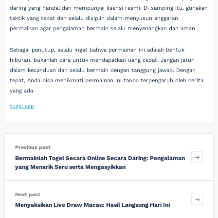
daring yang handal dan mempunyai lisensi resmi. Di samping itu, gunakan
taktik yang tepat dan selalu disiplin dalam menyusun anggaran
permainan agar pengalaman bermain selalu menyenangkan dan aman.
Sebagai penutup, selalu ingat bahwa permainan ini adalah bentuk
hiburan, bukanlah cara untuk mendapatkan uang cepat. Jangan jatuh
dalam kecanduan dan selalu bermain dengan tanggung jawab. Dengan
tepat, Anda bisa menikmati permainan ini tanpa terpengaruh oleh cerita
yang ada.
togel sgp
Previous post
Bermainlah Togel Secara Online Secara Daring: Pengalaman
yang Menarik Seru serta Mengasyikkan
Next post
Menyaksikan Live Draw Macau: Hasil Langsung Hari Ini