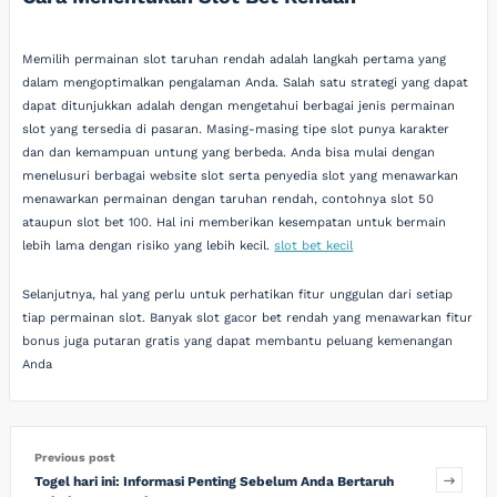
Memilih permainan slot taruhan rendah adalah langkah pertama yang
dalam mengoptimalkan pengalaman Anda. Salah satu strategi yang dapat
dapat ditunjukkan adalah dengan mengetahui berbagai jenis permainan
slot yang tersedia di pasaran. Masing-masing tipe slot punya karakter
dan dan kemampuan untung yang berbeda. Anda bisa mulai dengan
menelusuri berbagai website slot serta penyedia slot yang menawarkan
menawarkan permainan dengan taruhan rendah, contohnya slot 50
ataupun slot bet 100. Hal ini memberikan kesempatan untuk bermain
lebih lama dengan risiko yang lebih kecil.
slot bet kecil
Selanjutnya, hal yang perlu untuk perhatikan fitur unggulan dari setiap
tiap permainan slot. Banyak slot gacor bet rendah yang menawarkan fitur
bonus juga putaran gratis yang dapat membantu peluang kemenangan
Anda
Previous post
Togel hari ini: Informasi Penting Sebelum Anda Bertaruh