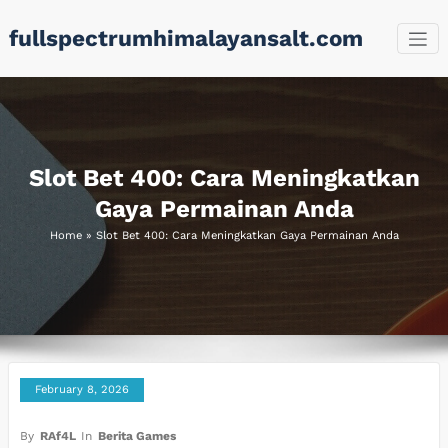
Skip
fullspectrumhimalayansalt.com
to
content
Slot Bet 400: Cara Meningkatkan
Gaya Permainan Anda
Home
»
Slot Bet 400: Cara Meningkatkan Gaya Permainan Anda
February 8, 2026
By
RAf4L
In
Berita Games