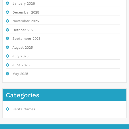
January 2026
December 2025
November 2025
October 2025
September 2025
August 2025
July 2025
June 2025
May 2025
Categories
Berita Games