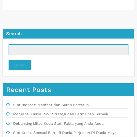
Search
Search
Recent Posts
Slot Indosat: Manfaat dan Saran Bertaruh
Mengenal Dunia PKV: Strategi dan Permainan Terbaik
Debunking Mitos Kuda Slot: Fakta yang Anda Anda
Slot Kuda: Sensasi Baru di Dunia Perjudian Di Dunia Maya