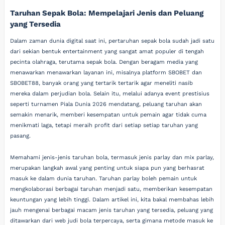
Taruhan Sepak Bola: Mempelajari Jenis dan Peluang
yang Tersedia
Dalam zaman dunia digital saat ini, pertaruhan sepak bola sudah jadi satu
dari sekian bentuk entertainment yang sangat amat populer di tengah
pecinta olahraga, terutama sepak bola. Dengan beragam media yang
menawarkan menawarkan layanan ini, misalnya platform SBOBET dan
SBOBET88, banyak orang yang tertarik tertarik agar meneliti nasib
mereka dalam perjudian bola. Selain itu, melalui adanya event prestisius
seperti turnamen Piala Dunia 2026 mendatang, peluang taruhan akan
semakin menarik, memberi kesempatan untuk pemain agar tidak cuma
menikmati laga, tetapi meraih profit dari setiap setiap taruhan yang
pasang.
Memahami jenis-jenis taruhan bola, termasuk jenis parlay dan mix parlay,
merupakan langkah awal yang penting untuk siapa pun yang berhasrat
masuk ke dalam dunia taruhan. Taruhan parlay boleh pemain untuk
mengkolaborasi berbagai taruhan menjadi satu, memberikan kesempatan
keuntungan yang lebih tinggi. Dalam artikel ini, kita bakal membahas lebih
jauh mengenai berbagai macam jenis taruhan yang tersedia, peluang yang
ditawarkan dari web judi bola terpercaya, serta gimana metode masuk ke