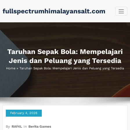
Skip
fullspectrumhimalayansalt.com
to
content
Taruhan Sepak Bola: Mempelajari
Jenis dan Peluang yang Tersedia
Home
»
Taruhan Sepak Bola: Mempelajari Jenis dan Peluang yang Tersedia
February 4, 2026
By
RAf4L
In
Berita Games