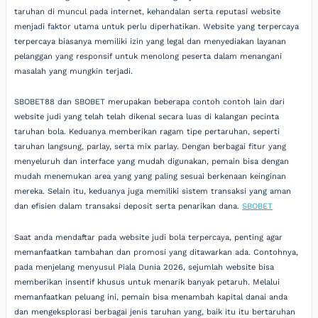
taruhan di muncul pada internet, kehandalan serta reputasi website
menjadi faktor utama untuk perlu diperhatikan. Website yang terpercaya
terpercaya biasanya memiliki izin yang legal dan menyediakan layanan
pelanggan yang responsif untuk menolong peserta dalam menangani
masalah yang mungkin terjadi.
SBOBET88 dan SBOBET merupakan beberapa contoh contoh lain dari
website judi yang telah telah dikenal secara luas di kalangan pecinta
taruhan bola. Keduanya memberikan ragam tipe pertaruhan, seperti
taruhan langsung, parlay, serta mix parlay. Dengan berbagai fitur yang
menyeluruh dan interface yang mudah digunakan, pemain bisa dengan
mudah menemukan area yang yang paling sesuai berkenaan keinginan
mereka. Selain itu, keduanya juga memiliki sistem transaksi yang aman
dan efisien dalam transaksi deposit serta penarikan dana.
SBOBET
Saat anda mendaftar pada website judi bola terpercaya, penting agar
memanfaatkan tambahan dan promosi yang ditawarkan ada. Contohnya,
pada menjelang menyusul Piala Dunia 2026, sejumlah website bisa
memberikan insentif khusus untuk menarik banyak petaruh. Melalui
memanfaatkan peluang ini, pemain bisa menambah kapital danai anda
dan mengeksplorasi berbagai jenis taruhan yang, baik itu itu bertaruhan