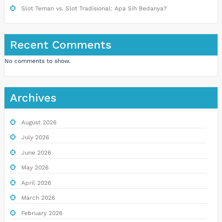
Slot Teman vs. Slot Tradisional: Apa Sih Bedanya?
Recent Comments
No comments to show.
Archives
August 2026
July 2026
June 2026
May 2026
April 2026
March 2026
February 2026