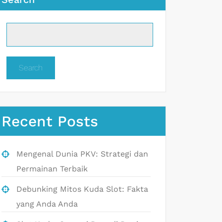
Search
Recent Posts
Mengenal Dunia PKV: Strategi dan
Permainan Terbaik
Debunking Mitos Kuda Slot: Fakta
yang Anda Anda