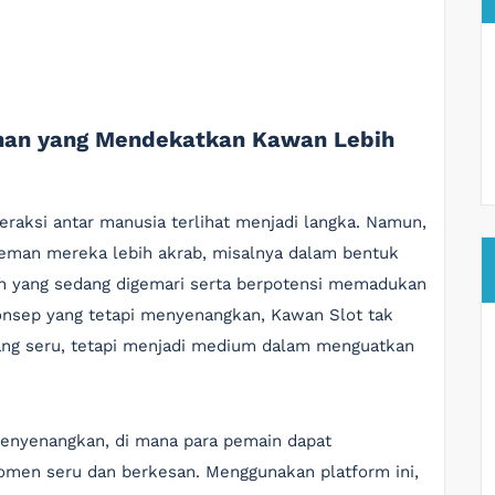
nan yang Mendekatkan Kawan Lebih
nteraksi antar manusia terlihat menjadi langka. Namun,
eman mereka lebih akrab, misalnya dalam bentuk
n yang sedang digemari serta berpotensi memadukan
onsep yang tetapi menyenangkan, Kawan Slot tak
ng seru, tetapi menjadi medium dalam menguatkan
nyenangkan, di mana para pemain dapat
en seru dan berkesan. Menggunakan platform ini,