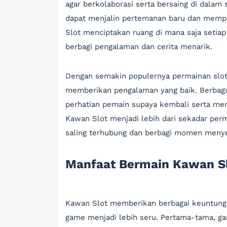
agar berkolaborasi serta bersaing di dalam
dapat menjalin pertemanan baru dan memp
Slot menciptakan ruang di mana saja setiap
berbagi pengalaman dan cerita menarik.
Dengan semakin populernya permainan slot 
memberikan pengalaman yang baik. Berbagai
perhatian pemain supaya kembali serta me
Kawan Slot menjadi lebih dari sekadar perm
saling terhubung dan berbagi momen meny
Manfaat Bermain Kawan S
Kawan Slot memberikan berbagai keuntun
game menjadi lebih seru. Pertama-tama, gam