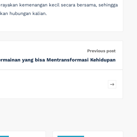
 merayakan kemenangan kecil secara bersama, sehingga
tkan hubungan kalian.
Previous post
rmainan yang bisa Mentransformasi Kehidupan