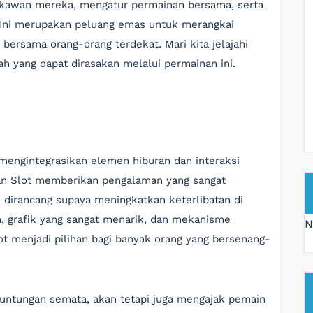
kawan mereka, mengatur permainan bersama, serta
 Ini merupakan peluang emas untuk merangkai
bersama orang-orang terdekat. Mari kita jelajahi
h yang dapat dirasakan melalui permainan ini.
mengintegrasikan elemen hiburan dan interaksi
wan Slot memberikan pengalaman yang sangat
 dirancang supaya meningkatkan keterlibatan di
, grafik yang sangat menarik, dan mekanisme
N
 menjadi pilihan bagi banyak orang yang bersenang-
runtungan semata, akan tetapi juga mengajak pemain