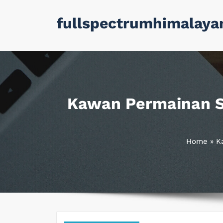
Skip
fullspectrumhimalaya
to
content
Kawan Permainan S
Home
»
K