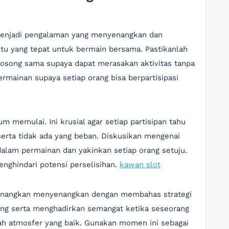
menjadi pengalaman yang menyenangkan dan
tu yang tepat untuk bermain bersama. Pastikanlah
song sama supaya dapat merasakan aktivitas tanpa
ermainan supaya setiap orang bisa berpartisipasi
 memulai. Ini krusial agar setiap partisipan tahu
serta tidak ada yang beban. Diskusikan mengenai
dalam permainan dan yakinkan setiap orang setuju.
nghindari potensi perselisihan.
kawan slot
nyenangkan menyenangkan dengan membahas strategi
ung serta menghadirkan semangat ketika seseorang
 atmosfer yang baik. Gunakan momen ini sebagai