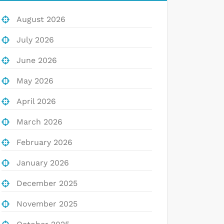
August 2026
July 2026
June 2026
May 2026
April 2026
March 2026
February 2026
January 2026
December 2025
November 2025