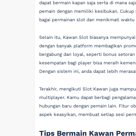
dapat bermain kapan saja serta di mana saja
pemain dengan memiliki kesibukan. Cukup 
bagai permainan slot dan menikmati waktu 
Selain itu, Kawan Slot biasanya mempunyai
dengan banyak platform membagikan promos
bergabung dan loyal, seperti bonus setoran
kesempatan bagi player bisa meraih kemen
Dengan sistem ini, anda dapat lebih meras
Terakhir, mengikuti Slot Kawan juga mampu 
multiplayer. Kamu dapat berbagi pengala
hubungan baru dengan pemain lain. Fitur o
aspek keasyikan, membuat setiap sesi per
Tips Bermain Kawan Perma