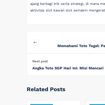
ajang berbagi trik serta strategi, di mana
aktivitas slot kawan slot semakin mengera
Memahami Toto Togel: Pe
Next post
Angka Toto SGP Hari Ini: Misi Mencari
Related Posts