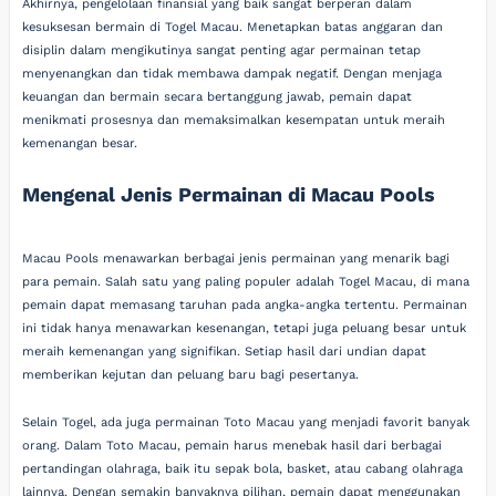
Akhirnya, pengelolaan finansial yang baik sangat berperan dalam
kesuksesan bermain di Togel Macau. Menetapkan batas anggaran dan
disiplin dalam mengikutinya sangat penting agar permainan tetap
menyenangkan dan tidak membawa dampak negatif. Dengan menjaga
keuangan dan bermain secara bertanggung jawab, pemain dapat
menikmati prosesnya dan memaksimalkan kesempatan untuk meraih
kemenangan besar.
Mengenal Jenis Permainan di Macau Pools
Macau Pools menawarkan berbagai jenis permainan yang menarik bagi
para pemain. Salah satu yang paling populer adalah Togel Macau, di mana
pemain dapat memasang taruhan pada angka-angka tertentu. Permainan
ini tidak hanya menawarkan kesenangan, tetapi juga peluang besar untuk
meraih kemenangan yang signifikan. Setiap hasil dari undian dapat
memberikan kejutan dan peluang baru bagi pesertanya.
Selain Togel, ada juga permainan Toto Macau yang menjadi favorit banyak
orang. Dalam Toto Macau, pemain harus menebak hasil dari berbagai
pertandingan olahraga, baik itu sepak bola, basket, atau cabang olahraga
lainnya. Dengan semakin banyaknya pilihan, pemain dapat menggunakan