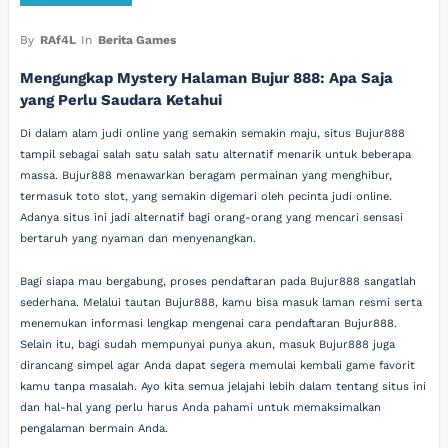
By
RAf4L
In
Berita Games
Mengungkap Mystery Halaman Bujur 888: Apa Saja
yang Perlu Saudara Ketahui
Di dalam alam judi online yang semakin semakin maju, situs Bujur888
tampil sebagai salah satu salah satu alternatif menarik untuk beberapa
massa. Bujur888 menawarkan beragam permainan yang menghibur,
termasuk toto slot, yang semakin digemari oleh pecinta judi online.
Adanya situs ini jadi alternatif bagi orang-orang yang mencari sensasi
bertaruh yang nyaman dan menyenangkan.
Bagi siapa mau bergabung, proses pendaftaran pada Bujur888 sangatlah
sederhana. Melalui tautan Bujur888, kamu bisa masuk laman resmi serta
menemukan informasi lengkap mengenai cara pendaftaran Bujur888.
Selain itu, bagi sudah mempunyai punya akun, masuk Bujur888 juga
dirancang simpel agar Anda dapat segera memulai kembali game favorit
kamu tanpa masalah. Ayo kita semua jelajahi lebih dalam tentang situs ini
dan hal-hal yang perlu harus Anda pahami untuk memaksimalkan
pengalaman bermain Anda.