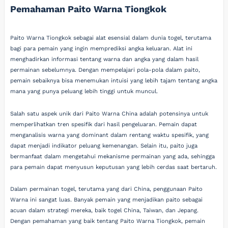
Pemahaman Paito Warna Tiongkok
Paito Warna Tiongkok sebagai alat esensial dalam dunia togel, terutama
bagi para pemain yang ingin memprediksi angka keluaran. Alat ini
menghadirkan informasi tentang warna dan angka yang dalam hasil
permainan sebelumnya. Dengan mempelajari pola-pola dalam paito,
pemain sebaiknya bisa menemukan intuisi yang lebih tajam tentang angka
mana yang punya peluang lebih tinggi untuk muncul.
Salah satu aspek unik dari Paito Warna China adalah potensinya untuk
memperlihatkan tren spesifik dari hasil pengeluaran. Pemain dapat
menganalisis warna yang dominant dalam rentang waktu spesifik, yang
dapat menjadi indikator peluang kemenangan. Selain itu, paito juga
bermanfaat dalam mengetahui mekanisme permainan yang ada, sehingga
para pemain dapat menyusun keputusan yang lebih cerdas saat bertaruh.
Dalam permainan togel, terutama yang dari China, penggunaan Paito
Warna ini sangat luas. Banyak pemain yang menjadikan paito sebagai
acuan dalam strategi mereka, baik togel China, Taiwan, dan Jepang.
Dengan pemahaman yang baik tentang Paito Warna Tiongkok, pemain