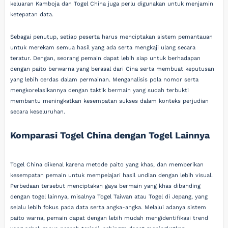
keluaran Kamboja dan Togel China juga perlu digunakan untuk menjamin
ketepatan data.
Sebagai penutup, setiap peserta harus menciptakan sistem pemantauan
untuk merekam semua hasil yang ada serta mengkaji ulang secara
teratur. Dengan, seorang pemain dapat lebih siap untuk berhadapan
dengan paito berwarna yang berasal dari Cina serta membuat keputusan
yang lebih cerdas dalam permainan. Menganalisis pola nomor serta
mengkorelasikannya dengan taktik bermain yang sudah terbukti
membantu meningkatkan kesempatan sukses dalam konteks perjudian
secara keseluruhan.
Komparasi Togel China dengan Togel Lainnya
Togel China dikenal karena metode paito yang khas, dan memberikan
kesempatan pemain untuk mempelajari hasil undian dengan lebih visual.
Perbedaan tersebut menciptakan gaya bermain yang khas dibanding
dengan togel lainnya, misalnya Togel Taiwan atau Togel di Jepang, yang
selalu lebih fokus pada data serta angka-angka. Melalui adanya sistem
paito warna, pemain dapat dengan lebih mudah mengidentifikasi trend