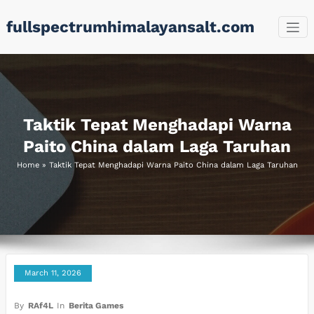
Skip
fullspectrumhimalayansalt.com
to
content
Taktik Tepat Menghadapi Warna
Paito China dalam Laga Taruhan
Home
»
Taktik Tepat Menghadapi Warna Paito China dalam Laga Taruhan
March 11, 2026
By
RAf4L
In
Berita Games