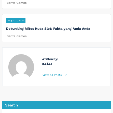
Berita Games
August 1, 2026
Debunking Mitos Kuda Slot: Fakta yang Anda Anda
Berita Games
Written by:
RAf4L
View All Posts
Search