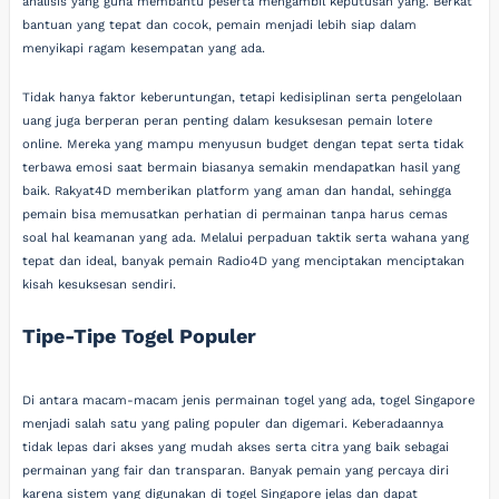
analisis yang guna membantu peserta mengambil keputusan yang. Berkat
bantuan yang tepat dan cocok, pemain menjadi lebih siap dalam
menyikapi ragam kesempatan yang ada.
Tidak hanya faktor keberuntungan, tetapi kedisiplinan serta pengelolaan
uang juga berperan peran penting dalam kesuksesan pemain lotere
online. Mereka yang mampu menyusun budget dengan tepat serta tidak
terbawa emosi saat bermain biasanya semakin mendapatkan hasil yang
baik. Rakyat4D memberikan platform yang aman dan handal, sehingga
pemain bisa memusatkan perhatian di permainan tanpa harus cemas
soal hal keamanan yang ada. Melalui perpaduan taktik serta wahana yang
tepat dan ideal, banyak pemain Radio4D yang menciptakan menciptakan
kisah kesuksesan sendiri.
Tipe-Tipe Togel Populer
Di antara macam-macam jenis permainan togel yang ada, togel Singapore
menjadi salah satu yang paling populer dan digemari. Keberadaannya
tidak lepas dari akses yang mudah akses serta citra yang baik sebagai
permainan yang fair dan transparan. Banyak pemain yang percaya diri
karena sistem yang digunakan di togel Singapore jelas dan dapat