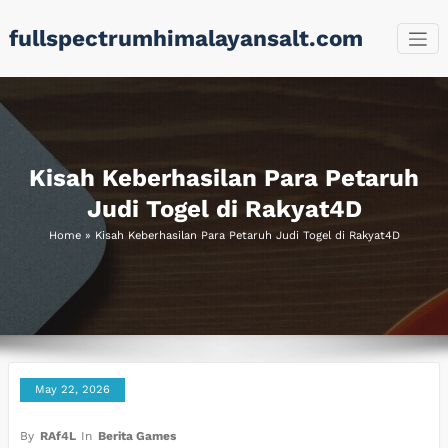
Skip
fullspectrumhimalayansalt.com
to
content
Kisah Keberhasilan Para Petaruh
Judi Togel di Rakyat4D
Home
»
Kisah Keberhasilan Para Petaruh Judi Togel di Rakyat4D
May 22, 2026
By
RAf4L
In
Berita Games