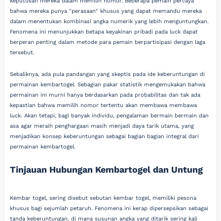
keputusan mereka dalam memilih nomor. Beberapa pemain percaya
bahwa mereka punya "perasaan" khusus yang dapat memandu mereka
dalam menentukan kombinasi angka numerik yang lebih menguntungkan.
Fenomena ini menunjukkan betapa keyakinan pribadi pada luck dapat
berperan penting dalam metode para pemain berpartisipasi dengan laga
tersebut.
Sebaliknya, ada pula pandangan yang skeptis pada ide keberuntungan di
permainan kembartogel. Sebagian pakar statistik mengemukakan bahwa
permainan ini murni hanya berdasarkan pada probabilitas dan tak ada
kepastian bahwa memilih nomor tertentu akan membawa membawa
luck. Akan tetapi, bagi banyak individu, pengalaman bermain bermain dan
asa agar meraih penghargaan masih menjadi daya tarik utama, yang
menjadikan konsep keberuntungan sebagai bagian bagian integral dari
permainan kembartogel.
Tinjauan Hubungan Kembartogel dan Untung
Kembar togel, sering disebut sebutan kembar togel, memiliki pesona
khusus bagi sejumlah petaruh. Fenomena ini kerap dipersepsikan sebagai
tanda keberuntungan, di mana susunan angka yang ditarik sering kali