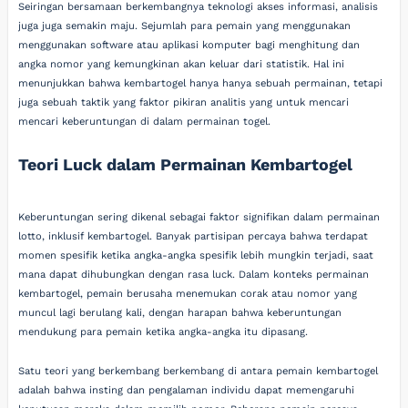
Seiringan bersamaan berkembangnya teknologi akses informasi, analisis
juga juga semakin maju. Sejumlah para pemain yang menggunakan
menggunakan software atau aplikasi komputer bagi menghitung dan
angka nomor yang kemungkinan akan keluar dari statistik. Hal ini
menunjukkan bahwa kembartogel hanya hanya sebuah permainan, tetapi
juga sebuah taktik yang faktor pikiran analitis yang untuk mencari
mencari keberuntungan di dalam permainan togel.
Teori Luck dalam Permainan Kembartogel
Keberuntungan sering dikenal sebagai faktor signifikan dalam permainan
lotto, inklusif kembartogel. Banyak partisipan percaya bahwa terdapat
momen spesifik ketika angka-angka spesifik lebih mungkin terjadi, saat
mana dapat dihubungkan dengan rasa luck. Dalam konteks permainan
kembartogel, pemain berusaha menemukan corak atau nomor yang
muncul lagi berulang kali, dengan harapan bahwa keberuntungan
mendukung para pemain ketika angka-angka itu dipasang.
Satu teori yang berkembang berkembang di antara pemain kembartogel
adalah bahwa insting dan pengalaman individu dapat memengaruhi