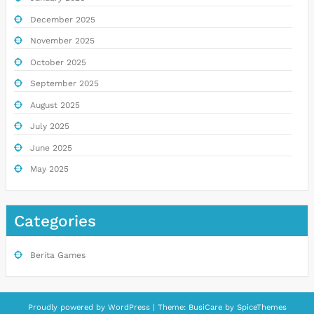
December 2025
November 2025
October 2025
September 2025
August 2025
July 2025
June 2025
May 2025
Categories
Berita Games
Proudly powered by
WordPress
| Theme:
BusiCare
by
SpiceThemes