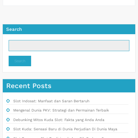
Search
Search
Recent Posts
Slot Indosat: Manfaat dan Saran Bertaruh
Mengenal Dunia PKV: Strategi dan Permainan Terbaik
Debunking Mitos Kuda Slot: Fakta yang Anda Anda
Slot Kuda: Sensasi Baru di Dunia Perjudian Di Dunia Maya