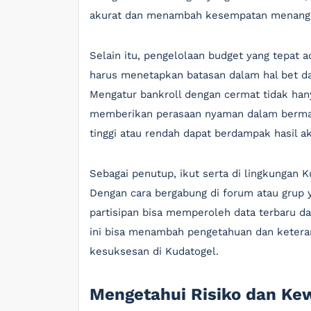
akurat dan menambah kesempatan menang 
Selain itu, pengelolaan budget yang tepat a
harus menetapkan batasan dalam hal bet da
Mengatur bankroll dengan cermat tidak hany
memberikan perasaan nyaman dalam bermai
tinggi atau rendah dapat berdampak hasil ak
Sebagai penutup, ikut serta di lingkungan
Dengan cara bergabung di forum atau grup y
partisipan bisa memperoleh data terbaru d
ini bisa menambah pengetahuan dan keteram
kesuksesan di Kudatogel.
Mengetahui Risiko dan Ke