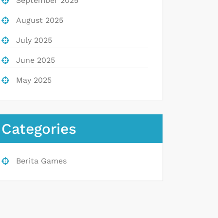
September 2025
August 2025
July 2025
June 2025
May 2025
Categories
Berita Games