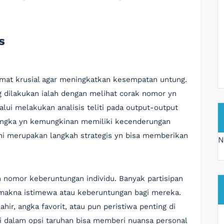
s
mat krusial agar meningkatkan kesempatan untung.
ng dilakukan ialah dengan melihat corak nomor yn
lui melakukan analisis teliti pada output-output
angka yn kemungkinan memiliki kecenderungan
ni merupakan langkah strategis yn bisa memberikan
N
n nomor keberuntungan individu. Banyak partisipan
makna istimewa atau keberuntungan bagi mereka.
ahir, angka favorit, atau pun peristiwa penting di
dalam opsi taruhan bisa memberi nuansa personal