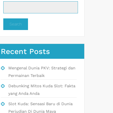
Search
Recent Posts
Mengenal Dunia PKV: Strategi dan
Permainan Terbaik
Debunking Mitos Kuda Slot: Fakta
yang Anda Anda
Slot Kuda: Sensasi Baru di Dunia
Perjudian Di Dunia Maya