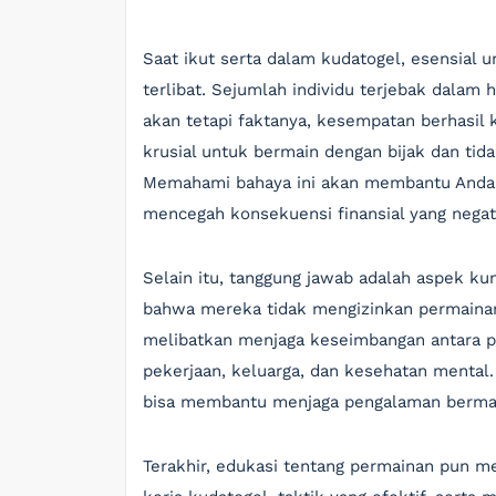
Saat ikut serta dalam kudatogel, esensial
terlibat. Sejumlah individu terjebak dalam
akan tetapi faktanya, kesempatan berhasil 
krusial untuk bermain dengan bijak dan ti
Memahami bahaya ini akan membantu Anda 
mencegah konsekuensi finansial yang negati
Selain itu, tanggung jawab adalah aspek k
bahwa mereka tidak mengizinkan permainan 
melibatkan menjaga keseimbangan antara p
pekerjaan, keluarga, dan kesehatan mental
bisa membantu menjaga pengalaman bermain
Terakhir, edukasi tentang permainan pun