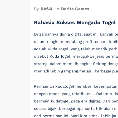
By
RAf4L
In
Berita Games
Rahasia Sukses Mengadu Togel 
Di zamannya dunia digital saat ini, banyak
dalam rangka mendulang profit secara lebih
adalah Kuda Togel, yang telah menarik perh
disebut Kuda Togel, merupakan jenis perm
strategi dalam memilih angka. Seiring den
menjadi lebih gampang melalui berbagai pla
Permainan kudatogel memberi kesempatan 
dengan modal yang relatif kecil. Dalam tulis
bermain kudatogel pada era digital. Dari p
secara bijak, berbagai tips serta trik aka
dari permainan ini. Mari kita simak lebih j