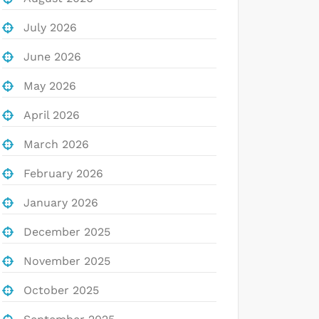
July 2026
June 2026
May 2026
April 2026
March 2026
February 2026
January 2026
December 2025
November 2025
October 2025