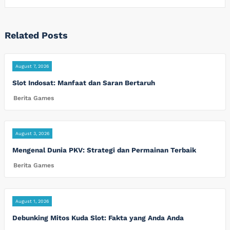
Related Posts
August 7, 2026
Slot Indosat: Manfaat dan Saran Bertaruh
Berita Games
August 3, 2026
Mengenal Dunia PKV: Strategi dan Permainan Terbaik
Berita Games
August 1, 2026
Debunking Mitos Kuda Slot: Fakta yang Anda Anda