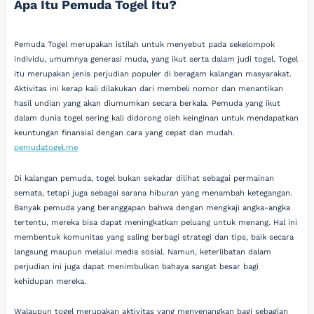
Apa Itu Pemuda Togel Itu?
Pemuda Togel merupakan istilah untuk menyebut pada sekelompok
individu, umumnya generasi muda, yang ikut serta dalam judi togel. Togel
itu merupakan jenis perjudian populer di beragam kalangan masyarakat.
Aktivitas ini kerap kali dilakukan dari membeli nomor dan menantikan
hasil undian yang akan diumumkan secara berkala. Pemuda yang ikut
dalam dunia togel sering kali didorong oleh keinginan untuk mendapatkan
keuntungan finansial dengan cara yang cepat dan mudah.
pemudatogel.me
Di kalangan pemuda, togel bukan sekadar dilihat sebagai permainan
semata, tetapi juga sebagai sarana hiburan yang menambah ketegangan.
Banyak pemuda yang beranggapan bahwa dengan mengkaji angka-angka
tertentu, mereka bisa dapat meningkatkan peluang untuk menang. Hal ini
membentuk komunitas yang saling berbagi strategi dan tips, baik secara
langsung maupun melalui media sosial. Namun, keterlibatan dalam
perjudian ini juga dapat menimbulkan bahaya sangat besar bagi
kehidupan mereka.
Walaupun togel merupakan aktivitas yang menyenangkan bagi sebagian