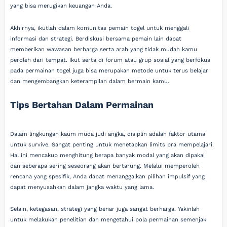
yang bisa merugikan keuangan Anda.
Akhirnya, ikutlah dalam komunitas pemain togel untuk menggali
informasi dan strategi. Berdiskusi bersama pemain lain dapat
memberikan wawasan berharga serta arah yang tidak mudah kamu
peroleh dari tempat. Ikut serta di forum atau grup sosial yang berfokus
pada permainan togel juga bisa merupakan metode untuk terus belajar
dan mengembangkan keterampilan dalam bermain kamu.
Tips Bertahan Dalam Permainan
Dalam lingkungan kaum muda judi angka, disiplin adalah faktor utama
untuk survive. Sangat penting untuk menetapkan limits pra mempelajari.
Hal ini mencakup menghitung berapa banyak modal yang akan dipakai
dan seberapa sering seseorang akan bertarung. Melalui memperoleh
rencana yang spesifik, Anda dapat menanggalkan pilihan impulsif yang
dapat menyusahkan dalam jangka waktu yang lama.
Selain, ketegasan, strategi yang benar juga sangat berharga. Yakinlah
untuk melakukan penelitian dan mengetahui pola permainan semenjak