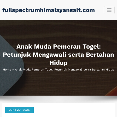
Skip
fullspectrumhimalayansalt.com
to
content
Anak Muda Pemeran Togel:
Petunjuk Mengawali serta Bertahan
Hidup
Home
»
Anak Muda Pemeran Togel: Petunjuk Mengawali serta Bertahan Hidup
June 20, 2026