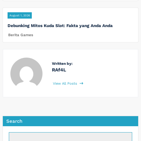
August 1, 2026
Debunking Mitos Kuda Slot: Fakta yang Anda Anda
Berita Games
Written by:
RAf4L
View All Posts
Search