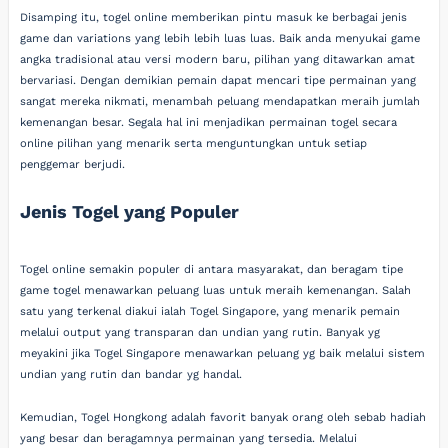
Disamping itu, togel online memberikan pintu masuk ke berbagai jenis
game dan variations yang lebih lebih luas luas. Baik anda menyukai game
angka tradisional atau versi modern baru, pilihan yang ditawarkan amat
bervariasi. Dengan demikian pemain dapat mencari tipe permainan yang
sangat mereka nikmati, menambah peluang mendapatkan meraih jumlah
kemenangan besar. Segala hal ini menjadikan permainan togel secara
online pilihan yang menarik serta menguntungkan untuk setiap
penggemar berjudi.
Jenis Togel yang Populer
Togel online semakin populer di antara masyarakat, dan beragam tipe
game togel menawarkan peluang luas untuk meraih kemenangan. Salah
satu yang terkenal diakui ialah Togel Singapore, yang menarik pemain
melalui output yang transparan dan undian yang rutin. Banyak yg
meyakini jika Togel Singapore menawarkan peluang yg baik melalui sistem
undian yang rutin dan bandar yg handal.
Kemudian, Togel Hongkong adalah favorit banyak orang oleh sebab hadiah
yang besar dan beragamnya permainan yang tersedia. Melalui