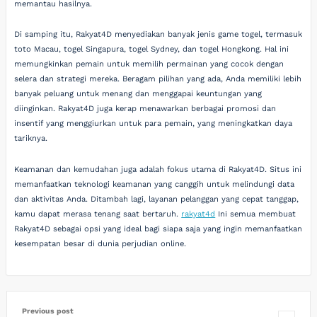
memantau hasilnya.
Di samping itu, Rakyat4D menyediakan banyak jenis game togel, termasuk
toto Macau, togel Singapura, togel Sydney, dan togel Hongkong. Hal ini
memungkinkan pemain untuk memilih permainan yang cocok dengan
selera dan strategi mereka. Beragam pilihan yang ada, Anda memiliki lebih
banyak peluang untuk menang dan menggapai keuntungan yang
diinginkan. Rakyat4D juga kerap menawarkan berbagai promosi dan
insentif yang menggiurkan untuk para pemain, yang meningkatkan daya
tariknya.
Keamanan dan kemudahan juga adalah fokus utama di Rakyat4D. Situs ini
memanfaatkan teknologi keamanan yang canggih untuk melindungi data
dan aktivitas Anda. Ditambah lagi, layanan pelanggan yang cepat tanggap,
kamu dapat merasa tenang saat bertaruh.
rakyat4d
Ini semua membuat
Rakyat4D sebagai opsi yang ideal bagi siapa saja yang ingin memanfaatkan
kesempatan besar di dunia perjudian online.
Previous post