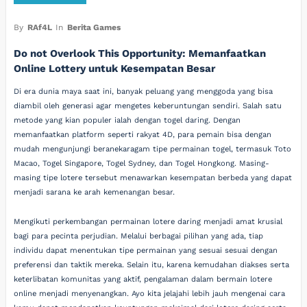
By
RAf4L
In
Berita Games
Do not Overlook This Opportunity: Memanfaatkan
Online Lottery untuk Kesempatan Besar
Di era dunia maya saat ini, banyak peluang yang menggoda yang bisa
diambil oleh generasi agar mengetes keberuntungan sendiri. Salah satu
metode yang kian populer ialah dengan togel daring. Dengan
memanfaatkan platform seperti rakyat 4D, para pemain bisa dengan
mudah mengunjungi beranekaragam tipe permainan togel, termasuk Toto
Macao, Togel Singapore, Togel Sydney, dan Togel Hongkong. Masing-
masing tipe lotere tersebut menawarkan kesempatan berbeda yang dapat
menjadi sarana ke arah kemenangan besar.
Mengikuti perkembangan permainan lotere daring menjadi amat krusial
bagi para pecinta perjudian. Melalui berbagai pilihan yang ada, tiap
individu dapat menentukan tipe permainan yang sesuai sesuai dengan
preferensi dan taktik mereka. Selain itu, karena kemudahan diakses serta
keterlibatan komunitas yang aktif, pengalaman dalam bermain lotere
online menjadi menyenangkan. Ayo kita jelajahi lebih jauh mengenai cara