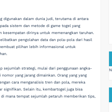
ng digunakan dalam dunia judi, terutama di antara
u pada sistem dan metode di game togel yang
 kesempatan dirinya untuk memenangkan taruhan.
libatkan pengolahan data dan pola-pola dari hasil
embuat pilihan lebih informasional untuk
han.
p sejumlah strategi, mulai dari penggunaan angka-
N
 nomor yang jarang dimainkan. Orang yang yang
ngan cara menganalisis tren dan pola, mereka
signifikan. Selain itu, kembartogel juga bisa
s di mana tempat sejumlah petaruh memberikan tips,