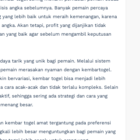
lisis angka sebelumnya. Banyak pemain percaya
 yang lebih baik untuk meraih kemenangan, karena
gka. Akan tetapi, profit yang dijanjikan tidak
man yang baik agar sebelum mengambil keputusan
aya tarik yang unik bagi pemain. Melalui sistem
k pemain merasakan nyaman dengan kembartogel.
n bervariasi, kembar togel bisa menjadi lebih
 cara acak-acak dan tidak terlalu kompleks. Selain
tif, sehingga sering ada strategi dan cara yang
menang besar.
an kembar togel amat tergantung pada preferensi
gkali lebih besar menguntungkan bagi pemain yang