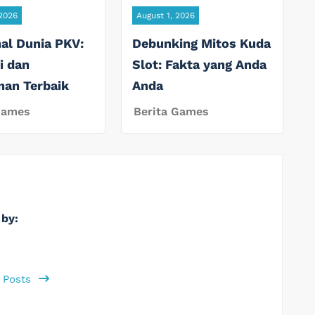
 2026
August 1, 2026
al Dunia PKV:
Debunking Mitos Kuda
i dan
Slot: Fakta yang Anda
nan Terbaik
Anda
Games
Berita Games
 by:
l Posts