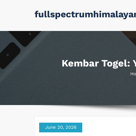
Skip
fullspectrumhimalaya
to
content
Kembar Togel: 
H
June 20, 2026