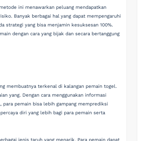
n metode ini menawarkan peluang mendapatkan
risiko. Banyak berbagai hal yang dapat mempengaruhi
da strategi yang bisa menjamin kesuksesan 100%.
rmain dengan cara yang bijak dan secara bertanggung
ng membuatnya terkenal di kalangan pemain togel.
ian yang. Dengan cara menggunakan informasi
a, para pemain bisa lebih gampang memprediksi
percaya diri yang lebih bagi para pemain serta
erbagai jenis taruh yang menarik. Para pemain dapat