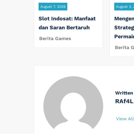
August 7, 2026
August 3,
Slot Indosat: Manfaat
Mengen
dan Saran Bertaruh
Strateg
Permai
Berita Games
Berita 
Written
RAf4L
View Al