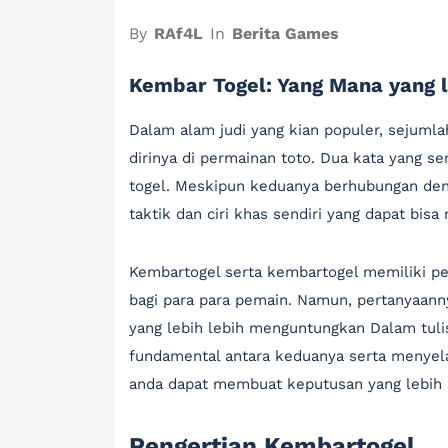
By
RAf4L
In
Berita Games
Kembar Togel: Yang Mana yang 
Dalam alam judi yang kian populer, sejuml
dirinya di permainan toto. Dua kata yang s
togel. Meskipun keduanya berhubungan d
taktik dan ciri khas sendiri yang dapat bis
Kembartogel serta kembartogel memiliki pec
bagi para para pemain. Namun, pertanyaann
yang lebih lebih menguntungkan Dalam tul
fundamental antara keduanya serta menyela
anda dapat membuat keputusan yang lebih 
Pengertian Kembartogel