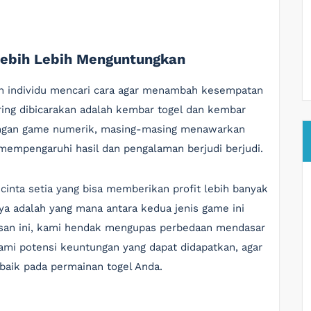
lebih Lebih Menguntungkan
ah individu mencari cara agar menambah kesempatan
ering dibicarakan adalah kembar togel dan kembar
engan game numerik, masing-masing menawarkan
a mempengaruhi hasil dan pengalaman berjudi berjudi.
inta setia yang bisa memberikan profit lebih banyak
ya adalah yang mana antara kedua jenis game ini
isan ini, kami hendak mengupas perbedaan mendasar
mi potensi keuntungan yang dapat didapatkan, agar
baik pada permainan togel Anda.