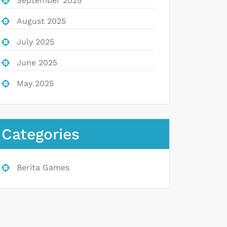
September 2025
August 2025
July 2025
June 2025
May 2025
Categories
Berita Games