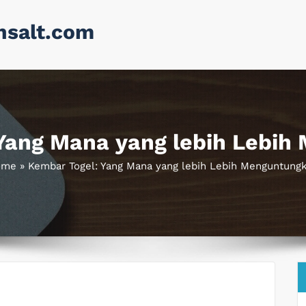
nsalt.com
Yang Mana yang lebih Lebi
ome
»
Kembar Togel: Yang Mana yang lebih Lebih Menguntung