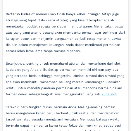
Bertaruh kudaslot memerlukan tidak hanya keberuntungan tetapi juga
strategi yang tepat. Salah satu strategi yang bisa diterapkan adalah
menetapkan budget sebagai persiapan memulai game. Menentukan batas
atas uang yang akan dipasang akan membantu pemain agar terhindar dari
kerugian besar dan menjamin pengalaman berjudi tetap menarik. Lewat
disiplin dalam manajemen keuangan, Anda dapat menikmati permainan
secara lebih lama lama tanpa merasa dibebani.
Selanjutnya, penting untuk memahami aturan dan mekanisme dari slot
kuda slot yang Anda pilih. Setiap permainan memiliki ciri dan pay-out
yang berbeda-beda, sehingga mengetahui simbol-simbol dan simbol yang
ada akan membantu menambah peluang meraih kemenangan. Sediakan
waktu untuk meneliti panduan permainan atau mencoba bermain dalam
format demo sebagai langkah awal menggunakan uang asli.
kuda slot
Terakhir, perhitungkan durasi bermain Anda. Masing-masing pemain
harus mengetahui kapan perlu berhenti, baik saat sudah mendapatkan
target win atau sesudah mengalami kerugian. Membuat batasan waktu
bermain dapat membantu kamu tetap fokus dan menikmati setiap sesi