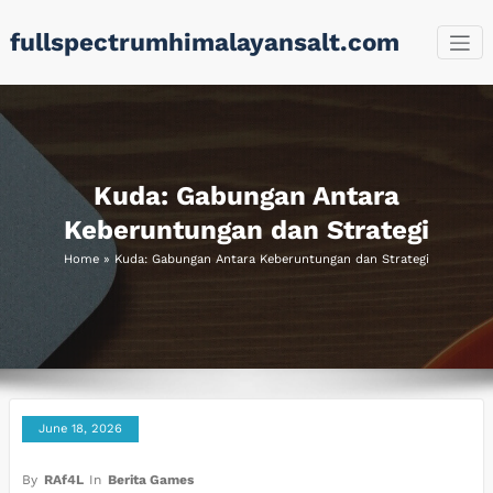
Skip
fullspectrumhimalayansalt.com
to
content
Kuda: Gabungan Antara
Keberuntungan dan Strategi
Home
»
Kuda: Gabungan Antara Keberuntungan dan Strategi
June 18, 2026
By
RAf4L
In
Berita Games