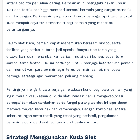
antara pecinta perjudian daring. Permainan ini menggabungkan unsur
luck dan taktik, sehingga memberi sensasi bermain yang sangat menarik
dan tantangan. Dari desain yang atraktif serta berbagai opsi taruhan, slot
kuda menjadi daya tarik tersendiri bagi pemain yang mencoba
peruntungannya.
Dalam slot kuda, pemain dapat menemukan beragam simbol serta
fasilitas yang setiap putaran jadi spesial. Banyak tipe tema yang
ditawarkan juga menambahkan variasi, mulai dari konsep adventure
sampai tema fantasi. Hal ini berfungsi untuk menjaga ketertarikan pemain
dan memotivasi para pemain agar terus bermain sambil mencoba
berbagai strategi agar menambah peluang menang.
Pentingnya mengerti cara kerja game adalah kunci bagi para pemain yang
ingin meraih kesuksesan di kuda slot. Pemain harus mengeksplorasi
berbagai tampilan tambahan serta fungsi perangkat slot ini agar dapat
memaksimalkan kemungkinan kemenangan. Dengan kombinasi antara
keberuntungan serta taktik yang tepat yang berhasil, pengalaman
bermain slot kuda dapat jadi lebih profitable dan fun.
Strategi Menggunakan Kuda Slot