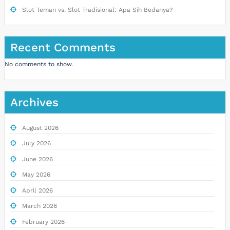
Slot Teman vs. Slot Tradisional: Apa Sih Bedanya?
Recent Comments
No comments to show.
Archives
August 2026
July 2026
June 2026
May 2026
April 2026
March 2026
February 2026