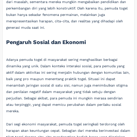
dari masalah, sementara mereka mungkin mengabaikan pendidikan dan
perkembangan diri yang lebih konstruktif. Oleh karena itu, pemuda togel
bukan hanya sekadar fenomena permainan, melainkan juga
merepresentasikan harapan, cita-cita, dan realitas yang dihadapi oleh
generasi muda saat ini.
Pengaruh Sosial dan Ekonomi
Adanya pemuda togel di masyarakat sering menghasilkan berbagai
dinamika yang unik. Dalam konteks interaksi sosial, para pemuda yang
aktif dalam aktivitas ini sering menjalin hubungan dengan komunitas lain,
baik yang pro maupun menentang praktik togel. Situasi ini dapat
menambah jaringan sosial di satu sisi, namun juga menimbulkan stigma
dan penilaian negatif dalam masyarakat yang tidak setuju dengan
perjudian. Sebagai akibat, para pemuda ini mungkin merasa sendirian
atau terpinggir, yang dapat memicu perubahan dalam perilaku sosial
mereka.
Dari segi ekonomi masyarakat, pemuda togel seringkali terdorong oleh
harapan akan keuntungan cepat. Sebagian dari mereka berinvestasi dalam