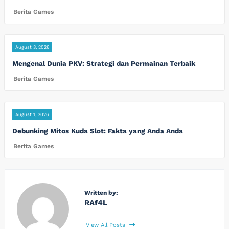
Berita Games
August 3, 2026
Mengenal Dunia PKV: Strategi dan Permainan Terbaik
Berita Games
August 1, 2026
Debunking Mitos Kuda Slot: Fakta yang Anda Anda
Berita Games
Written by:
RAf4L
View All Posts