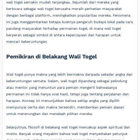
wali togel semakin mudah terjangkau. Sejumlah dari mereka yang
berbicara sebagai wali togel berusaha meraih perhatian masyarakat
dengan berbagai platform, meningkatkan popularitas mereka. Fenomena
ini juga menggambarkan betapa kuatnya pengaruh budaya lokal pada cara
pandang masyarakat terhadap permainan togel, di mana wali togel
berperan sebagai simbol di antara kepercayaan dan harapan untuk
mencari keberuntungan.
Pemikiran di Belakang Wali Togel
Wali togel punya makna yang lebih bermakna daripada sekadar angka dan
keberuntungan semata. Dalam, wali togel dipandang sebagai pelindung
atau mentor yang menuntun para pemain mengerti bahwasanya
permainan ini tidak hanya soal hasil, tetapi juga tentang perjalanan dan
harapan. Konsep ini menunjukkan bahwa setiap angka yang dipilih
mempunyai cerita dan makna tersendiri, memberikan pemain alasan
untuk merenungkan dan menelaah pilihan mereka.
Selanjutnya, filosofi di belakang wali togel mencakup aspek spiritual dan
mistis. Banyak orang meyakini bahwa wali togel menyediakan petunjuk