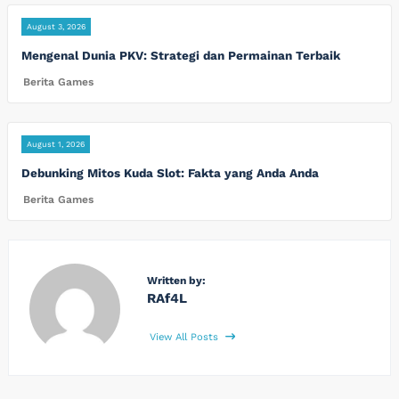
August 3, 2026
Mengenal Dunia PKV: Strategi dan Permainan Terbaik
Berita Games
August 1, 2026
Debunking Mitos Kuda Slot: Fakta yang Anda Anda
Berita Games
Written by:
RAf4L
View All Posts