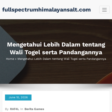
Skip
fullspectrumhimalayansalt.com
to
content
Mengetahui Lebih Dalam tentang
Wali Togel serta Pandangannya
Home
»
Mengetahui Lebih Dalam tentang Wali Togel serta Pandangannya
June 10, 2026
By
RAf4L
In
Berita Games