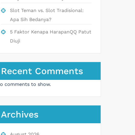
Slot Teman vs. Slot Tradisional:
Apa Sih Bedanya?
5 Faktor Kenapa HarapanQQ Patut
Diuji
Recent Comments
o comments to show.
Archives
August 2026