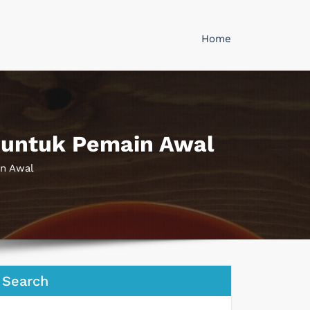
Home
 untuk Pemain Awal
in Awal
Search