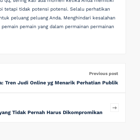
u qq, sering kali ada momen ketika Anda memiliki
tetapi tidak potensi potensi. Selalu perhatikan
untuk peluang peluang Anda. Menghindari kesalahan
i pemain pemain yang dalam permainan permainan
Previous post
a: Tren Judi Online yg Menarik Perhatian Publik
k yang Tidak Pernah Harus Dikompromikan