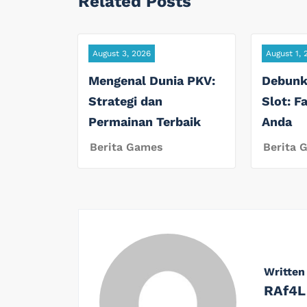
Related Posts
August 3, 2026
August 1, 
Mengenal Dunia PKV:
Debunk
Strategi dan
Slot: F
Permainan Terbaik
Anda
Berita Games
Berita 
Written
RAf4L