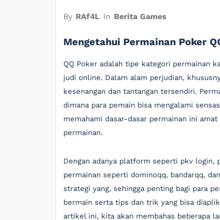
By
RAf4L
In
Berita Games
Mengetahui Permainan Poker QQ
QQ Poker adalah tipe kategori permainan ka
judi online. Dalam alam perjudian, khusus
kesenangan dan tantangan tersendiri. Per
dimana para pemain bisa mengalami sensasi
memahami dasar-dasar permainan ini amat 
permainan.
Dengan adanya platform seperti pkv login,
permainan seperti dominoqq, bandarqq, dan
strategi yang, sehingga penting bagi para 
bermain serta tips dan trik yang bisa dia
artikel ini, kita akan membahas beberapa