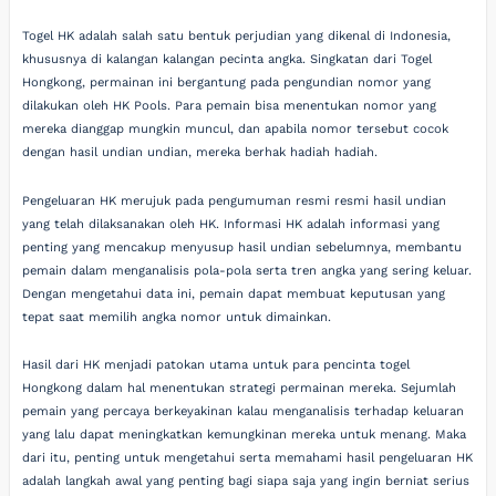
Togel HK adalah salah satu bentuk perjudian yang dikenal di Indonesia,
khususnya di kalangan kalangan pecinta angka. Singkatan dari Togel
Hongkong, permainan ini bergantung pada pengundian nomor yang
dilakukan oleh HK Pools. Para pemain bisa menentukan nomor yang
mereka dianggap mungkin muncul, dan apabila nomor tersebut cocok
dengan hasil undian undian, mereka berhak hadiah hadiah.
Pengeluaran HK merujuk pada pengumuman resmi resmi hasil undian
yang telah dilaksanakan oleh HK. Informasi HK adalah informasi yang
penting yang mencakup menyusup hasil undian sebelumnya, membantu
pemain dalam menganalisis pola-pola serta tren angka yang sering keluar.
Dengan mengetahui data ini, pemain dapat membuat keputusan yang
tepat saat memilih angka nomor untuk dimainkan.
Hasil dari HK menjadi patokan utama untuk para pencinta togel
Hongkong dalam hal menentukan strategi permainan mereka. Sejumlah
pemain yang percaya berkeyakinan kalau menganalisis terhadap keluaran
yang lalu dapat meningkatkan kemungkinan mereka untuk menang. Maka
dari itu, penting untuk mengetahui serta memahami hasil pengeluaran HK
adalah langkah awal yang penting bagi siapa saja yang ingin berniat serius