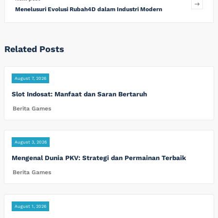
Menelusuri Evolusi Rubah4D dalam Industri Modern
Related Posts
August 7, 2026
Slot Indosat: Manfaat dan Saran Bertaruh
Berita Games
August 3, 2026
Mengenal Dunia PKV: Strategi dan Permainan Terbaik
Berita Games
August 1, 2026