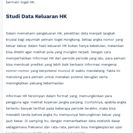
bermain togel HK.
Studi Data Keluaran HK
Dalam memahami pengeluaran HK, penelitian data menjadi langkah
krusial bagi sejumlah pemain togel Hongkong. Setiap angka nomor yang
keluar keluar dalam hasil keluaran HK bukan hanya kebetulan, melainkan
bisa diteliti agar melihat pola yang mungkin terjadi. Dengan cara
memperhatikan informasi HK dari periode periode yang lalu, para pemain
bisa membuat prediksi yang lebih baik berbasis informasi mengenai
nomor-nomor yang berpotensi muncul di waktu mendatang. Fakta ini
menolong para pemain untuk menekan potensi kerugian serta
meningkatkan peluang keberhasilan.
Informasi HK tersimpan dalam format yang, memungkinkan para
pengguna agar melihat koperasi jangka panjang. Contohnya, apabila angka
tertentu banyak terlihat pada beberapa periode terakhir, maka bisa
mewakili tanda bahwa angka itu mempunyai kemungkinan keluar yang
jauh besar. Di samping itu, dengan memanfaatkan data statistik dasar
sebagaimana frekuensi dan rata-rata, pemain bisa mengeksplorasi opsi