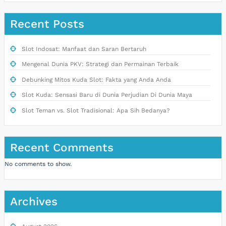
Recent Posts
Slot Indosat: Manfaat dan Saran Bertaruh
Mengenal Dunia PKV: Strategi dan Permainan Terbaik
Debunking Mitos Kuda Slot: Fakta yang Anda Anda
Slot Kuda: Sensasi Baru di Dunia Perjudian Di Dunia Maya
Slot Teman vs. Slot Tradisional: Apa Sih Bedanya?
Recent Comments
No comments to show.
Archives