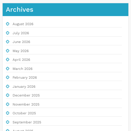
Archives
August 2026
July 2026
June 2026
May 2026
April 2026
March 2026
February 2026
January 2026
December 2025
November 2025
October 2025
September 2025