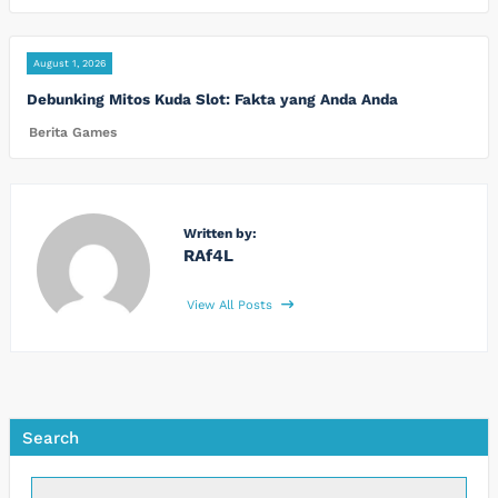
August 1, 2026
Debunking Mitos Kuda Slot: Fakta yang Anda Anda
Berita Games
Written by:
RAf4L
View All Posts
Search