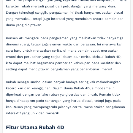
untuk menjelajahi lingkungan yang kaya akan detail dan imajinasi, di mana
karakter rubah menjadi pusat dari petualangan yang mengasyikkan.
Dengan teknologi canggih, pengalaman ini tidak hanya melibatkan visual
yang memukau, tetapi juga interaksi yang mendalam antara pemain dan
dunia yang diciptakan.
Konsep 4D mengacu pada pengalaman yang melibatkan tidak hanya tiga
dimensi ruang, tetapi juga elemen waktu dan perasaan. Ini menawarkan
cara baru untuk merasakan cerita, di mana pemain dapat merasakan
emosi dan perubahan yang terjadi dalam alur cerita. Melalui Rubah 4D,
kita dapat melihat bagaimana pemberian kehidupan pada karakter dan
setting dapat menciptakan pengalaman yang benar-benar imersif.
Rubah sebagai simbol dalam banyak budaya sering kali melambangkan
kecerdikan dan keanggunan. Dalam dunia Rubah 4D, simbolisme ini
diperkuat dengan perilaku rubah yang cerdas dan lincah. Pemain tidak
hanya dihadapkan pada tantangan yang harus diatasi, tetapi juga pada
keputusan yang mempengaruhi jalannya cerita, menciptakan pengalaman
interaktif yang unik dan menarik.
Fitur Utama Rubah 4D