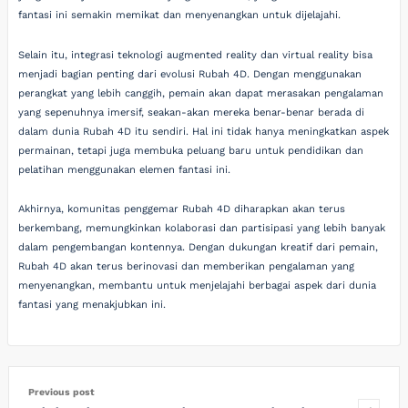
fantasi ini semakin memikat dan menyenangkan untuk dijelajahi.
Selain itu, integrasi teknologi augmented reality dan virtual reality bisa
menjadi bagian penting dari evolusi Rubah 4D. Dengan menggunakan
perangkat yang lebih canggih, pemain akan dapat merasakan pengalaman
yang sepenuhnya imersif, seakan-akan mereka benar-benar berada di
dalam dunia Rubah 4D itu sendiri. Hal ini tidak hanya meningkatkan aspek
permainan, tetapi juga membuka peluang baru untuk pendidikan dan
pelatihan menggunakan elemen fantasi ini.
Akhirnya, komunitas penggemar Rubah 4D diharapkan akan terus
berkembang, memungkinkan kolaborasi dan partisipasi yang lebih banyak
dalam pengembangan kontennya. Dengan dukungan kreatif dari pemain,
Rubah 4D akan terus berinovasi dan memberikan pengalaman yang
menyenangkan, membantu untuk menjelajahi berbagai aspek dari dunia
fantasi yang menakjubkan ini.
Previous post