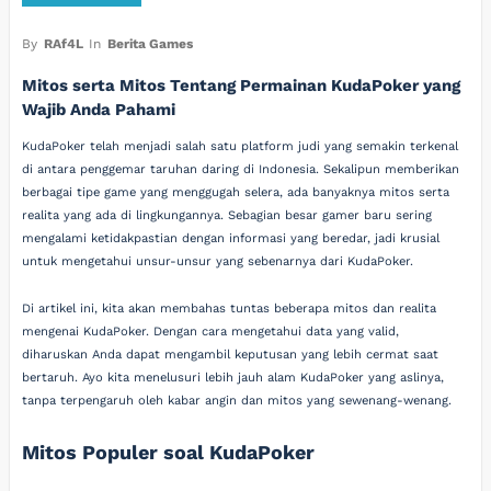
By
RAf4L
In
Berita Games
Mitos serta Mitos Tentang Permainan KudaPoker yang
Wajib Anda Pahami
KudaPoker telah menjadi salah satu platform judi yang semakin terkenal
di antara penggemar taruhan daring di Indonesia. Sekalipun memberikan
berbagai tipe game yang menggugah selera, ada banyaknya mitos serta
realita yang ada di lingkungannya. Sebagian besar gamer baru sering
mengalami ketidakpastian dengan informasi yang beredar, jadi krusial
untuk mengetahui unsur-unsur yang sebenarnya dari KudaPoker.
Di artikel ini, kita akan membahas tuntas beberapa mitos dan realita
mengenai KudaPoker. Dengan cara mengetahui data yang valid,
diharuskan Anda dapat mengambil keputusan yang lebih cermat saat
bertaruh. Ayo kita menelusuri lebih jauh alam KudaPoker yang aslinya,
tanpa terpengaruh oleh kabar angin dan mitos yang sewenang-wenang.
Mitos Populer soal KudaPoker