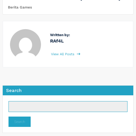
Berita Games
Written by:
RAf4L
View All Posts
Search
Search