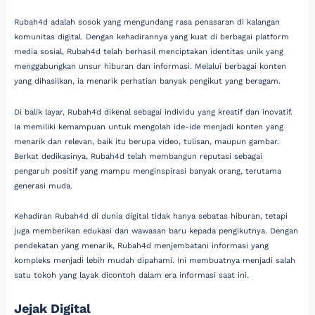
Rubah4d adalah sosok yang mengundang rasa penasaran di kalangan
komunitas digital. Dengan kehadirannya yang kuat di berbagai platform
media sosial, Rubah4d telah berhasil menciptakan identitas unik yang
menggabungkan unsur hiburan dan informasi. Melalui berbagai konten
yang dihasilkan, ia menarik perhatian banyak pengikut yang beragam.
Di balik layar, Rubah4d dikenal sebagai individu yang kreatif dan inovatif.
Ia memiliki kemampuan untuk mengolah ide-ide menjadi konten yang
menarik dan relevan, baik itu berupa video, tulisan, maupun gambar.
Berkat dedikasinya, Rubah4d telah membangun reputasi sebagai
pengaruh positif yang mampu menginspirasi banyak orang, terutama
generasi muda.
Kehadiran Rubah4d di dunia digital tidak hanya sebatas hiburan, tetapi
juga memberikan edukasi dan wawasan baru kepada pengikutnya. Dengan
pendekatan yang menarik, Rubah4d menjembatani informasi yang
kompleks menjadi lebih mudah dipahami. Ini membuatnya menjadi salah
satu tokoh yang layak dicontoh dalam era informasi saat ini.
Jejak Digital