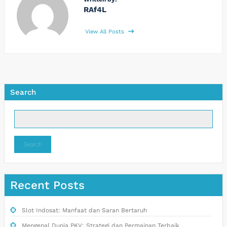
RAf4L
View All Posts
Search
Search
Recent Posts
Slot Indosat: Manfaat dan Saran Bertaruh
Mengenal Dunia PKV: Strategi dan Permainan Terbaik