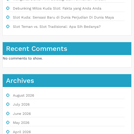
Debunking Mitos Kuda Slot: Fakta yang Anda Anda
Slot Kuda: Sensasi Baru di Dunia Perjudian Di Dunia Maya
Slot Teman vs. Slot Tradisional: Apa Sih Bedanya?
Recent Comments
No comments to show.
Archives
August 2026
July 2026
June 2026
May 2026
April 2026