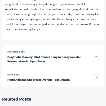
yang solid di dunia maya. Banyak pengikutnya merasa memiliki
keterikatan emosional dan identitas melalui konten yang diproduksi. Ini
menciptakan ruang bagi diskusi dan pertukaran ide, meskipun sering kali
disertai dengan ketegangan dan konflik. Keseimbangan antara dampak
positif dan negatif ini menunjukkan kompleksitas dari fenomena Rubah4d
dalam perjalanan digitalnya.
Previous post
Pragmatic Gaming: Slot Penuhi dengan Keasyikan dan
Kesempatan Jackpot Besar
Next post
Perbandingan Supertogel versus Togel Klasik
Related Posts