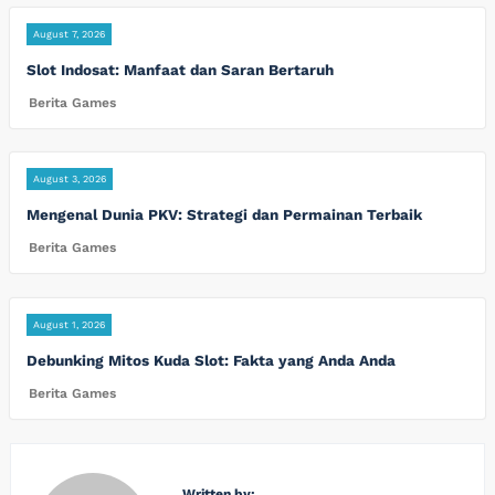
August 7, 2026
Slot Indosat: Manfaat dan Saran Bertaruh
Berita Games
August 3, 2026
Mengenal Dunia PKV: Strategi dan Permainan Terbaik
Berita Games
August 1, 2026
Debunking Mitos Kuda Slot: Fakta yang Anda Anda
Berita Games
Written by: