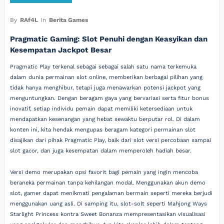
By
RAf4L
In
Berita Games
Pragmatic Gaming: Slot Penuhi dengan Keasyikan dan
Kesempatan Jackpot Besar
Pragmatic Play terkenal sebagai sebagai salah satu nama terkemuka
dalam dunia permainan slot online, memberikan berbagai pilihan yang
tidak hanya menghibur, tetapi juga menawarkan potensi jackpot yang
menguntungkan. Dengan beragam gaya yang bervariasi serta fitur bonus
inovatif, setiap individu pemain dapat memiliki ketersediaan untuk
mendapatkan kesenangan yang hebat sewaktu berputar rol. Di dalam
konten ini, kita hendak mengupas beragam kategori permainan slot
disajikan dari pihak Pragmatic Play, baik dari slot versi percobaan sampai
slot gacor, dan juga kesempatan dalam memperoleh hadiah besar.
Versi demo merupakan opsi favorit bagi pemain yang ingin mencoba
beraneka permainan tanpa kehilangan modal. Menggunakan akun demo
slot, gamer dapat menikmati pengalaman bermain seperti mereka berjudi
menggunakan uang asli. Di samping itu, slot-solt seperti Mahjong Ways
Starlight Princess kontra Sweet Bonanza mempresentasikan visualisasi