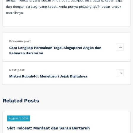
dengan rencana yang sudah Anda buat. Jackpot bisa datang kapan saja,
dan dengan strategi yang tepat, Anda punya peluang lebih besar untuk
meraihnya.
Previous post
Cara Lengkap Permainan Togel Singapore: Angka dan
Keluaran Hari Ini Ini
Next post
Misteri Rubah4d: Menelusuri Jejak Digitalnya
Related Posts
August 7, 2026
Slot Indosat: Manfaat dan Saran Bertaruh