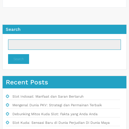
Search
Search
Recent Posts
Slot Indosat: Manfaat dan Saran Bertaruh
Mengenal Dunia PKV: Strategi dan Permainan Terbaik
Debunking Mitos Kuda Slot: Fakta yang Anda Anda
Slot Kuda: Sensasi Baru di Dunia Perjudian Di Dunia Maya