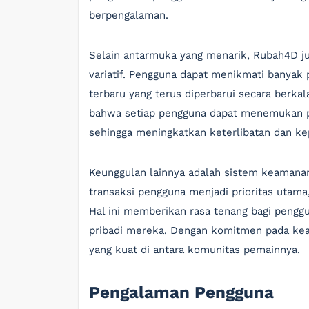
berpengalaman.
Selain antarmuka yang menarik, Rubah4D ju
variatif. Pengguna dapat menikmati banyak p
terbaru yang terus diperbarui secara berk
bahwa setiap pengguna dapat menemukan p
sehingga meningkatkan keterlibatan dan k
Keunggulan lainnya adalah sistem keamana
transaksi pengguna menjadi prioritas utama,
Hal ini memberikan rasa tenang bagi pengg
pribadi mereka. Dengan komitmen pada ke
yang kuat di antara komunitas pemainnya.
Pengalaman Pengguna