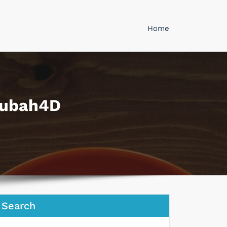
Home
Rubah4D
Search