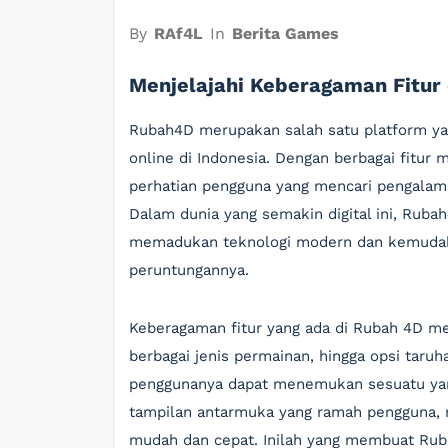
By
RAf4L
In
Berita Games
Menjelajahi Keberagaman Fitur
Rubah4D merupakan salah satu platform ya
online di Indonesia. Dengan berbagai fitur
perhatian pengguna yang mencari pengalama
Dalam dunia yang semakin digital ini, Rub
memadukan teknologi modern dan kemudaha
peruntungannya.
Keberagaman fitur yang ada di Rubah 4D me
berbagai jenis permainan, hingga opsi taru
penggunanya dapat menemukan sesuatu yan
tampilan antarmuka yang ramah pengguna, na
mudah dan cepat. Inilah yang membuat Rub