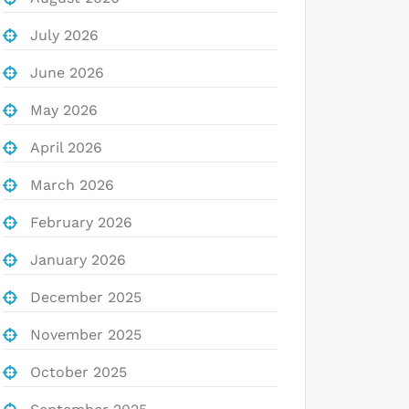
July 2026
June 2026
May 2026
April 2026
March 2026
February 2026
January 2026
December 2025
November 2025
October 2025