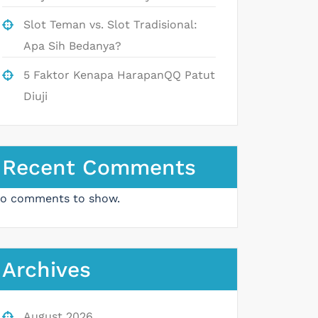
Slot Teman vs. Slot Tradisional:
Apa Sih Bedanya?
5 Faktor Kenapa HarapanQQ Patut
Diuji
Recent Comments
o comments to show.
Archives
August 2026