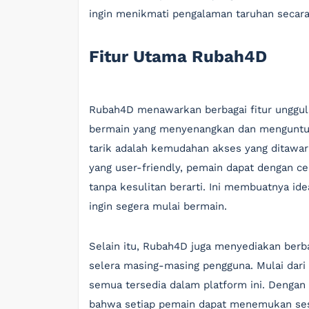
ingin menikmati pengalaman taruhan secar
Fitur Utama Rubah4D
Rubah4D menawarkan berbagai fitur unggu
bermain yang menyenangkan dan menguntung
tarik adalah kemudahan akses yang ditawa
yang user-friendly, pemain dapat dengan 
tanpa kesulitan berarti. Ini membuatnya i
ingin segera mulai bermain.
Selain itu, Rubah4D juga menyediakan berba
selera masing-masing pengguna. Mulai dari 
semua tersedia dalam platform ini. Dengan
bahwa setiap pemain dapat menemukan sesu