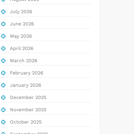
July 2026
June 2026
May 2026
April 2026
March 2026
February 2026
January 2026
December 2025
November 2025
October 2025