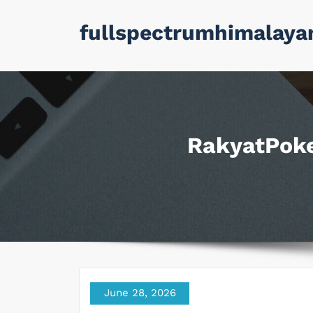
Skip
fullspectrumhimalaya
to
content
RakyatPoke
June 28, 2026