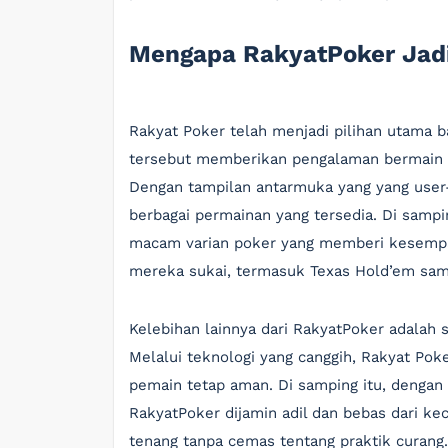
Mengapa RakyatPoker Jadi
Rakyat Poker telah menjadi pilihan utama 
tersebut memberikan pengalaman bermain ya
Dengan tampilan antarmuka yang yang user-
berbagai permainan yang tersedia. Di sampi
macam varian poker yang memberi kesempa
mereka sukai, termasuk Texas Hold’em sa
Kelebihan lainnya dari RakyatPoker adalah
Melalui teknologi yang canggih, Rakyat Pok
pemain tetap aman. Di samping itu, dengan 
RakyatPoker dijamin adil dan bebas dari ke
tenang tanpa cemas tentang praktik curang.