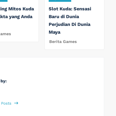
ing Mitos Kuda
Slot Kuda: Sensasi
akta yang Anda
Baru di Dunia
Perjudian Di Dunia
Maya
Games
Berita Games
 by:
l Posts