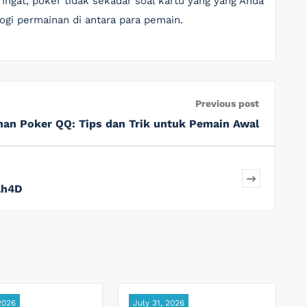
ngat, poker tidak sekadar soal kartu yang yang Anda
ogi permainan di antara para pemain.
Previous post
an Poker QQ: Tips dan Trik untuk Pemain Awal
ah4D
2026
July 31, 2026