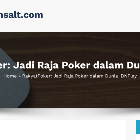
nsalt.com
r: Jadi Raja Poker dalam Du
Home
»
RakyatPoker: Jadi Raja Poker dalam Dunia IDNPlay