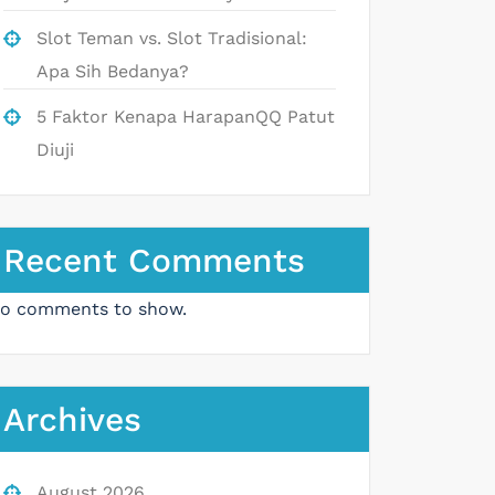
Slot Teman vs. Slot Tradisional:
Apa Sih Bedanya?
5 Faktor Kenapa HarapanQQ Patut
Diuji
Recent Comments
o comments to show.
Archives
August 2026