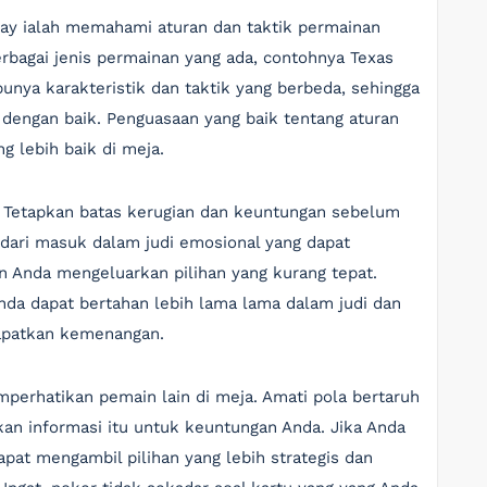
lay ialah memahami aturan dan taktik permainan
bagai jenis permainan yang ada, contohnya Texas
ya karakteristik dan taktik yang berbeda, sehingga
dengan baik. Penguasaan yang baik tentang aturan
 lebih baik di meja.
k. Tetapkan batas kerugian dan keuntungan sebelum
indari masuk dalam judi emosional yang dapat
Anda mengeluarkan pilihan yang kurang tepat.
nda dapat bertahan lebih lama lama dalam judi dan
patkan kemenangan.
mperhatikan pemain lain di meja. Amati pola bertaruh
an informasi itu untuk keuntungan Anda. Jika Anda
t mengambil pilihan yang lebih strategis dan