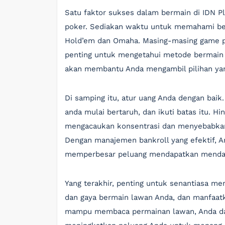
Satu faktor sukses dalam bermain di IDN P
poker. Sediakan waktu untuk memahami ber
Hold’em dan Omaha. Masing-masing game pun
penting untuk mengetahui metode bermain 
akan membantu Anda mengambil pilihan yang
Di samping itu, atur uang Anda dengan bai
anda mulai bertaruh, dan ikuti batas itu. H
mengacaukan konsentrasi dan menyebabkan 
Dengan manajemen bankroll yang efektif, A
memperbesar peluang mendapatkan menda
Yang terakhir, penting untuk senantiasa me
dan gaya bermain lawan Anda, dan manfaatk
mampu membaca permainan lawan, Anda dapa