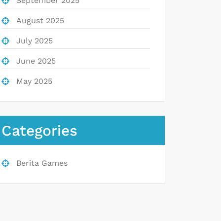
September 2025
August 2025
July 2025
June 2025
May 2025
Categories
Berita Games