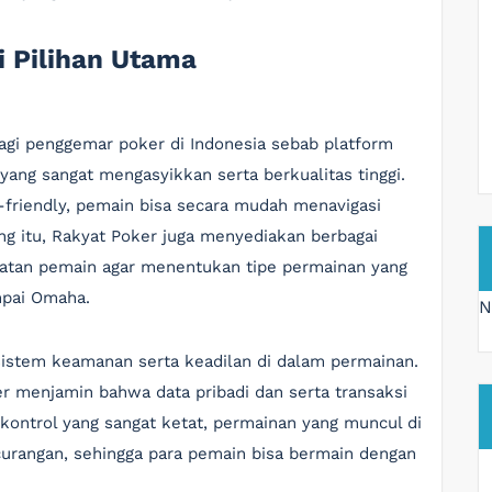
 Pilihan Utama
bagi penggemar poker di Indonesia sebab platform
ng sangat mengasyikkan serta berkualitas tinggi.
friendly, pemain bisa secara mudah menavigasi
ng itu, Rakyat Poker juga menyediakan berbagai
tan pemain agar menentukan tipe permainan yang
mpai Omaha.
N
 sistem keamanan serta keadilan di dalam permainan.
er menjamin bahwa data pribadi dan serta transaksi
kontrol yang sangat ketat, permainan yang muncul di
curangan, sehingga para pemain bisa bermain dengan