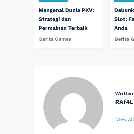
Mengenal Dunia PKV:
Debunk
Strategi dan
Slot: F
Permainan Terbaik
Anda
Berita Games
Berita 
Written
RAf4L
View Al