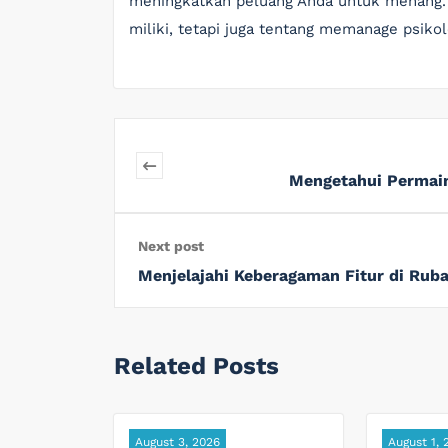
meningkatkan peluang Anda untuk menang. I
miliki, tetapi juga tentang memanage psikol
Mengetahui Permain
Next post
Menjelajahi Keberagaman Fitur di Rub
Related Posts
August 3, 2026
August 1, 