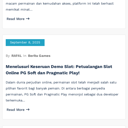
macam permainan dan kemudahan akses, platform ini telah berhasil
memikat minat…
Read More
September 8, 2025
By
RAf4L
In
Berita Games
Menelusuri Keseruan Demo Slot: Petualangan Slot
Online PG Soft dan Pragmatic Play!
Dalam dunia perjudian online, permainan slot telah menjadi salah satu
pilihan favorit bagi banyak pemain. Di antara berbagai penyedia
permainan, PG Soft dan Pragmatic Play menonjol sebagai dua developer
terkemuka…
Read More