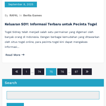
September 8, 2025
By
RAf4L
In
Berita Games
Keluaran SDY: Informasi Terbaru untuk Pecinta Togel
Togel Sidney telah menjadi salah satu permainan yang digemari oleh
banyak orang di Indonesia. Dengan berbagai kemudahan yang ditawarkan
oleh situs togel online, para pecinta togel kini dapat mengakses
informasi…
Read More
Posts
1
…
74
75
76
…
87
pagination
Search