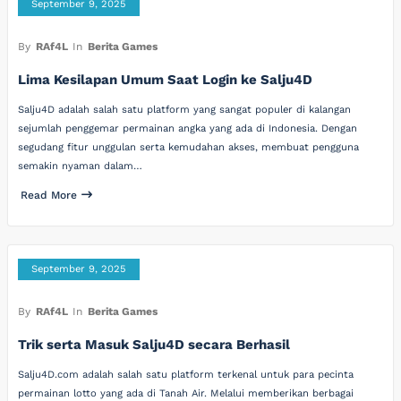
September 9, 2025
By
RAf4L
In
Berita Games
Lima Kesilapan Umum Saat Login ke Salju4D
Salju4D adalah salah satu platform yang sangat populer di kalangan
sejumlah penggemar permainan angka yang ada di Indonesia. Dengan
segudang fitur unggulan serta kemudahan akses, membuat pengguna
semakin nyaman dalam…
Read More
September 9, 2025
By
RAf4L
In
Berita Games
Trik serta Masuk Salju4D secara Berhasil
Salju4D.com adalah salah satu platform terkenal untuk para pecinta
permainan lotto yang ada di Tanah Air. Melalui memberikan berbagai