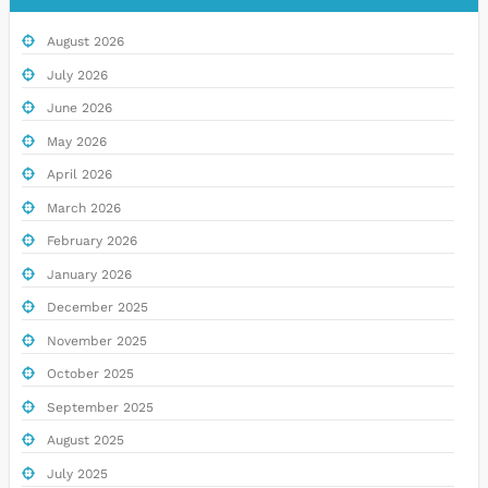
August 2026
July 2026
June 2026
May 2026
April 2026
March 2026
February 2026
January 2026
December 2025
November 2025
October 2025
September 2025
August 2025
July 2025