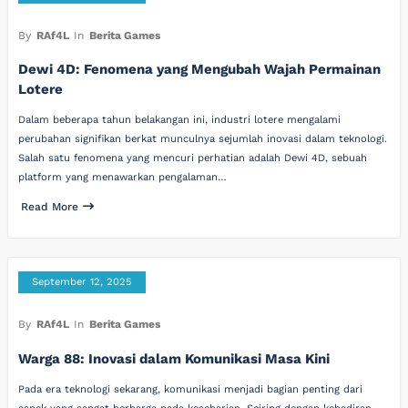
By
RAf4L
In
Berita Games
Dewi 4D: Fenomena yang Mengubah Wajah Permainan
Lotere
Dalam beberapa tahun belakangan ini, industri lotere mengalami
perubahan signifikan berkat munculnya sejumlah inovasi dalam teknologi.
Salah satu fenomena yang mencuri perhatian adalah Dewi 4D, sebuah
platform yang menawarkan pengalaman…
Read More
September 12, 2025
By
RAf4L
In
Berita Games
Warga 88: Inovasi dalam Komunikasi Masa Kini
Pada era teknologi sekarang, komunikasi menjadi bagian penting dari